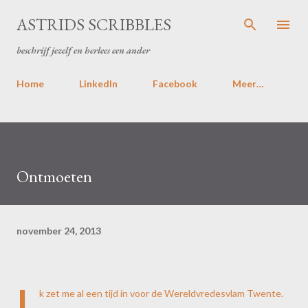
Doorgaan naar hoofdcontent
ASTRIDS SCRIBBLES
beschrijf jezelf en herlees een ander
Home
LinkedIn
Facebook
Meer…
Ontmoeten
november 24, 2013
I
k zet me al een tijd in voor de
Wereldvredesvlam Twente
.