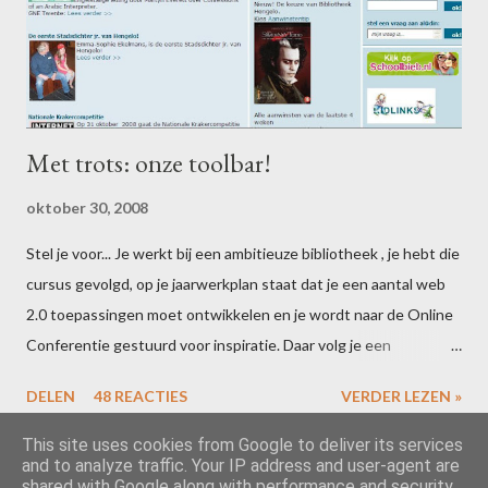
Met trots: onze toolbar!
oktober 30, 2008
Stel je voor... Je werkt bij een ambitieuze bibliotheek , je hebt die
cursus gevolgd, op je jaarwerkplan staat dat je een aantal web
2.0 toepassingen moet ontwikkelen en je wordt naar de Online
Conferentie gestuurd voor inspiratie. Daar volg je een
Happe.ning van Guus van de Brekel , die je laat ervaren hoe
DELEN
48 REACTIES
VERDER LEZEN »
eenvoudig het is om zelf toolbars en widgets te maken. Wat doe
je dan... Dan kruip je op een regenachtige woensdagmiddag met
This site uses cookies from Google to deliver its services
and to analyze traffic. Your IP address and user-agent are
een collega achter Conduit en laat je je creatieve brein de rest
shared with Google along with performance and security