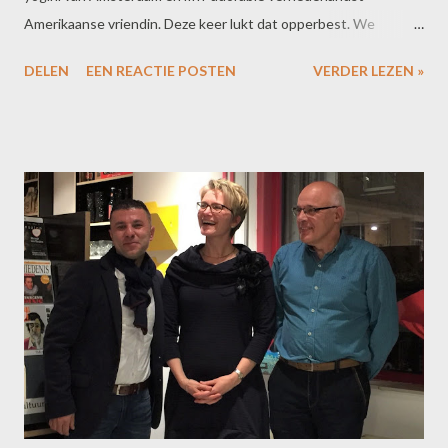
Amerikaanse vriendin. Deze keer lukt dat opperbest. We
hebben een lunchdate in een klein-maar-fijn restaurantje dat ze
DELEN
EEN REACTIE POSTEN
VERDER LEZEN »
me altijd al een keer wilde laten zien en we nemen alle tijd om stil
te staan bij ieders laatste belevenissen. En natuurlijk bij het
heerlijke eten. Op het moment dat we toe zijn aan een blokje om
richting m'n vergadering pakt ze haar tas en vraagt: "Mag ik jou
dan als blijk van vriendschap trakteren op deze lunch?" "Nee!
Waarom?!", flapt m'n Hollandse trots er gelijk uit. Waarna ze met
pretoogjes en in haar aanstekelijke Neder-Amerikaans zegt:
"Well, omdat sometimes liefde gaat... door de portemonnee."
Love you to, sweety.