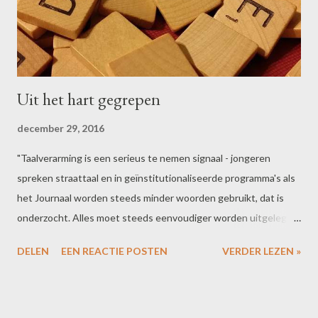
Uit het hart gegrepen
december 29, 2016
"Taalverarming is een serieus te nemen signaal - jongeren
spreken straattaal en in geïnstitutionaliseerde programma's als
het Journaal worden steeds minder woorden gebruikt, dat is
onderzocht. Alles moet steeds eenvoudiger worden uitgelegd.
Dat is gevaarlijk, want als je de woorden niet meer hebt om te
DELEN
EEN REACTIE POSTEN
VERDER LEZEN »
discussiëren, blokkeert het gesprek en lonkt het geweld.
Daarom zijn theater en literatuur ook zo vreselijk belangrijk."
Pierre Bokma @Volkskrant Magazine 24 december 2016 Op een
taalrijker Nieuw Jaar!