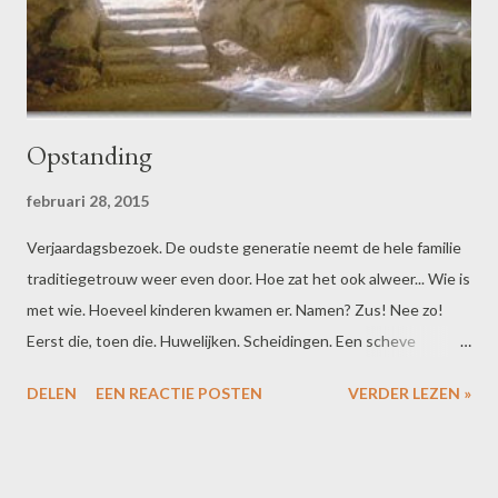
Opstanding
februari 28, 2015
Verjaardagsbezoek. De oudste generatie neemt de hele familie
traditiegetrouw weer even door. Hoe zat het ook alweer... Wie is
met wie. Hoeveel kinderen kwamen er. Namen? Zus! Nee zo!
Eerst die, toen die. Huwelijken. Scheidingen. Een scheve
schaats hier en daar. Ik leer veel, vooral over het Brabantse
DELEN
EEN REACTIE POSTEN
VERDER LEZEN »
dialect. Als we bij het hoofdstuk overlijden aankomen, doet ook
de humor z'n intrede. Want de verbazing is groot als blijkt dat die
ene tante al dood is. Oh ja? Wanneer dan? "Ach joh, die is al zó
lang dood. Die komt alweer bijna terug!"