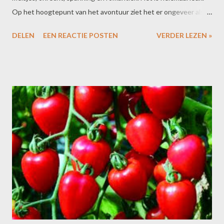
Op het hoogtepunt van het avontuur ziet het er ongeveer als
volgt uit: meisje en jongen hebben ontdekt dat ze wat voor
DELEN
EEN REACTIE POSTEN
VERDER LEZEN »
elkaar voelen, jongen is door de echte boef ontmaskert als
leugenaar, meisje boos, boef nog veel bozer, er is vuur, de
grootste piramide van Egypte staat op instorten, iedereen rent
voor z'n leven, de jongen bungelt als laatste aan een geknapte
hangbrug, de enige die hem kan redden is... het meisje. Hebt u
dat beeld een beetje scherp? Zo spannend dus. We zitten er
helemaal in. Het meisje wil haar hand uitsteken, maar bedenkt
zich en vraagt dan aan twee wanhopige ogen: "Is er iets waar je
niet over hebt gelogen?" Onze bank schudt. De oudste dochter
trekt het niet meer. "Oh, dat zijn weer echt van die
wijvenstreken. De wereld staat in brand, maar nee hoor,...