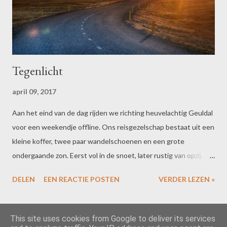
Tegenlicht
april 09, 2017
Aan het eind van de dag rijden we richting heuvelachtig Geuldal
voor een weekendje offline. Ons reisgezelschap bestaat uit een
kleine koffer, twee paar wandelschoenen en een grote
ondergaande zon. Eerst vol in de snoet, later rustig van opzij. Ik
heb me gestort op een interessante tekst. Hij rijdt, ik lees, soms
DELEN
EEN REACTIE POSTEN
VERDER LEZEN »
hardop, en we reflecteren samen wat op de inhoud. Ik merk dat
ik steeds meer moeite krijg met dat lezen. De zon gaat ons nu
echt verlaten, de avond valt. Ik zoek met het papier - steeds
MEER POSTS
This site uses cookies from Google to deliver its services
dichter bij m'n ogen - naar de laatste lichtstrepen van onze