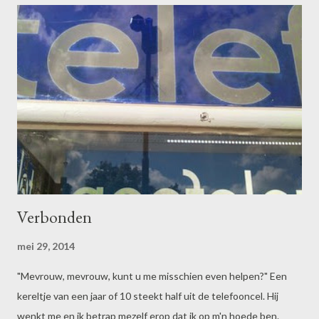
toch iets anders voorgesteld. Oh wacht, je moet wel goed
lezen, biebmuts. Green Vibrations. Dat is gewoon een beetje
lekkere muziek tot in de kleine uurtjes op het groene
carillonveld van de universiteit. Logisch toch. En zo werd deze
Babylonische leesverwarring ons eigen hoogtepunt van de dag.
Verbonden
mei 29, 2014
"Mevrouw, mevrouw, kunt u me misschien even helpen?" Een
kereltje van een jaar of 10 steekt half uit de telefooncel. Hij
wenkt me en ik betrap mezelf erop dat ik op m'n hoede ben.