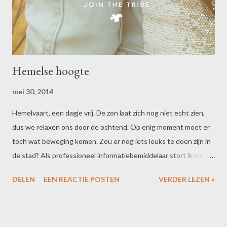
Hemelse hoogte
mei 30, 2014
Hemelvaart, een dagje vrij. De zon laat zich nog niet echt zien,
dus we relaxen ons door de ochtend. Op enig moment moet er
toch wat beweging komen. Zou er nog iets leuks te doen zijn in
de stad? Als professioneel informatiebemiddelaar stort ik me op
Google. 'Hemelvaart Enschede Enter'. Ik scan over de lijst
DELEN
EEN REACTIE POSTEN
VERDER LEZEN »
resultaten naar een leuke URL voor een middagje vermaak. Maar
wat staat daar? Huh? Ik weet niet welke activiteit ik me hierbij
moet voorstellen, of welke richting het opgaat in deze stad,
maar eh... Geen Vibrators.nl... ik had me die reis naar de hemel