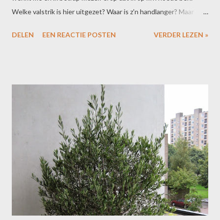
Welke valstrik is hier uitgezet? Waar is z'n handlanger? Maar
goed, doorlopen is ook niet erg yogi, dus ik ga kijken wat er
DELEN
EEN REACTIE POSTEN
VERDER LEZEN »
scheelt. "Mevrouw, weet u misschien hoe dit werkt? Ik moet
bellen, maar het lukt niet." Tja, hoe lang is het geleden dat u in
een telefooncel stond? Ik zie de blauwe kast met ouderwetse
zwarte hoorn, mét snoer. Ik zie de gleuf voor muntgeld en de
grote metalen toetsen. Hoe moeilijk kan het zijn? Nou, best
moeilijk dus! Er verschijnt een soort instructie op het scherm,
maar die is zwak verlicht en floept steeds weg naar een andere
instructie als je bijna klaar bent met lezen. Ik moet me ver naar
binnen buigen om te helpen en verlies m'n aandacht voor wat er
achter me gebeurt. Dat voelt weer net zo unheimisch als zijn
eerste roep om hulp. Wat is dit t...