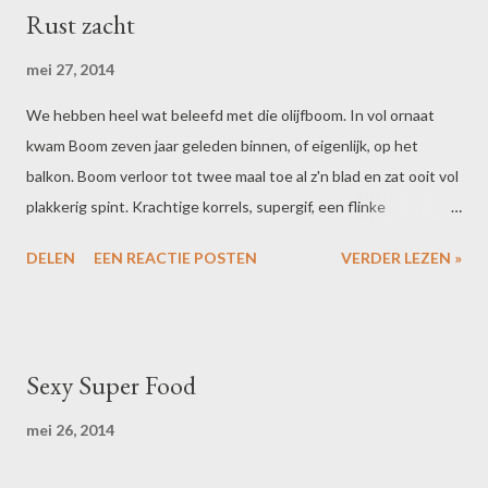
Rust zacht
mei 27, 2014
We hebben heel wat beleefd met die olijfboom. In vol ornaat
kwam Boom zeven jaar geleden binnen, of eigenlijk, op het
balkon. Boom verloor tot twee maal toe al z'n blad en zat ooit vol
plakkerig spint. Krachtige korrels, supergif, een flinke
snoeibeurt en liefdevolle verzorging gaven hem meerdere
DELEN
EEN REACTIE POSTEN
VERDER LEZEN »
levens. Boom gaf er zelfs op het laatst olijven voor terug. Ja,
onder zijn verzorgende handen deed hij het zeker beter dan
onder de mijne. Maar die vruchtbare krachtsinspanning was hem
waarschijnlijk net te veel. De bladeren begonnen weer te vallen.
Sexy Super Food
En kwamen niet meer terug. De laatste keer dat ik Boom zag,
was het een zielig geraamte in een belachelijk grote pot. Ja, het
mei 26, 2014
leven met Boom was nooit saai. Daarom deed het zeer, maar was
ik ook opgelucht toen ik onlangs de parkeergarage inreed en