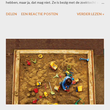
hebben, maar ja, dat mag niet. Ze is bezig met de zoektocht van
haar leven. Een zoektocht die draait om de vraag: wie ben ik en
DELEN
EEN REACTIE POSTEN
VERDER LEZEN »
wat wil ik? Met dit project wil ze antwoord op de vraag: kun je op
het leven vertrouwen? Ze werkt zonder salaris achter de
koffiebar. Ze zegt: "Ik ben nog heel erg aan het uitvogelen wat
ik nu precies wil. Ik ben niet zonder geld gaan leven om weer
een commerciële koffietent te beginnen. Dus ik ben zoekende.
Ik probeer ook maar wat." Het intrigeert me. Op zoek naar de
ultieme vrijheid. Met als 'regel' leven zonder geld. En vertrouwen
als metgezel. Ik krijg de gedachte maar niet uit m'n hoofd dat
vrijheid zich niet laat 'vangen' in dit soort zoektochten. Vrijheid
zit volgens mij in je hoofd, in je lijf misschien zelfs. Mijn grootste
gevan...