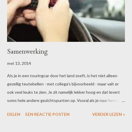
Samenwerking
mei 13, 2014
Als je in een touringcar door het land zoeft, is het niet alleen
gezellig teutebellen - met collega's bijvoorbeeld - maar valt er
ook veel leuks te zien. Je zit namelijk lekker hoog en dat levert
soms hele andere gezichtspunten op. Vooral als je naar beneden
kijkt. We passeren - van rechts! - een personenauto met
DELEN
EEN REACTIE POSTEN
VERDER LEZEN »
voorin een zachtmoedig grijs echtpaar. Zij zit achter het stuur.
Met twee handen tikt ze bedachtzaam een berichtje op haar