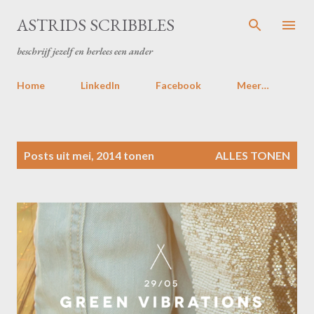
Doorgaan naar hoofdcontent
ASTRIDS SCRIBBLES
beschrijf jezelf en herlees een ander
Home
LinkedIn
Facebook
Meer…
P
Posts uit mei, 2014 tonen
ALLES TONEN
o
s
t
s