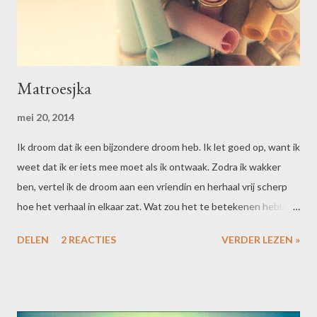
Matroesjka
mei 20, 2014
Ik droom dat ik een bijzondere droom heb. Ik let goed op, want ik
weet dat ik er iets mee moet als ik ontwaak. Zodra ik wakker
ben, vertel ik de droom aan een vriendin en herhaal vrij scherp
hoe het verhaal in elkaar zat. Wat zou het te betekenen hebben,
welke boodschap zit hierin? Ze kan me niet verder helpen. Als ik
DELEN
2 REACTIES
VERDER LEZEN »
echt wakker word, kan ik me alleen de ingewikkelde vorm nog
herinneren. Het verhaal van die droom in de droom is vervlogen.
Ik heb dat wel vaker, moeilijk doen in m'n slaap. Iemand enig idee
welke boodschap hierin zit?