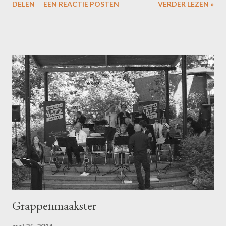
DELEN
EEN REACTIE POSTEN
VERDER LEZEN »
het gesnoeide geraamte, met de kluit in een vuilniszak, tegen de
muur zag liggen. Wachtend op z'n nieuwe vriendin Auto, om haar
te beschermen tegen de betonnen muur. 'Onze' olijfboom...
Grappenmaakster