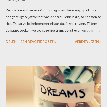
mei 25, 2014
We luisteren deze zonnige zondag in een knus vogelpark naar
het gezelligste jazzorkest van de stad. Tenminste, zo noemen ze
zich. En dat ze lol hebben met elkaar, dat is wel te zien. Tijdens
de pauze zoeken we die gezellige trompettist even op voor
morele ondersteuning. We zitten met elkaar en een colaatje op
DELEN
EEN REACTIE POSTEN
VERDER LEZEN »
een bankje achter het podium. De rest van 'de band' schuifelt
voorbij, hier en daar worden wat losse opmerkingen gemaakt.
Het is ontspannen. De drummer zorgt voor de meeste show,
ook tijdens de pauze. Opeens vraagt dochterlief vanaf de hoek
van het bankje: "zeg papa, zijn het hier allemaal van die
grappenmakers, of zitten er ook normale mensen in het orkest?"
Tja, zoals gezegd, de stemming zat er goed in, daar tussen de
vogels!