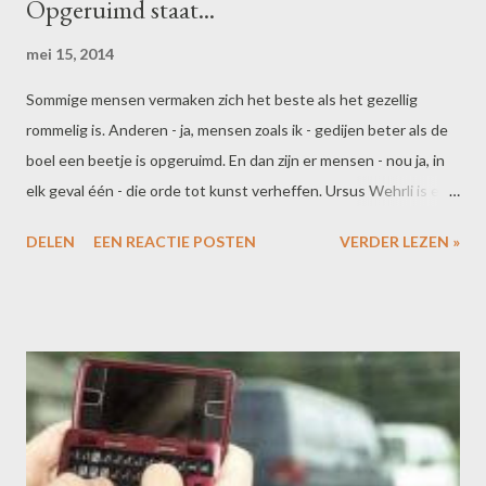
Opgeruimd staat...
mei 15, 2014
Sommige mensen vermaken zich het beste als het gezellig
rommelig is. Anderen - ja, mensen zoals ik - gedijen beter als de
boel een beetje is opgeruimd. En dan zijn er mensen - nou ja, in
elk geval één - die orde tot kunst verheffen. Ursus Wehrli is een
Zwitserse kunstenaar (en komiek!) met oog voor detail. Wat
DELEN
EEN REACTIE POSTEN
VERDER LEZEN »
begon als een project om bestaande kunst 'op te ruimen', kreeg
een vervolg in het sorteren van alledaagse situaties op kleur,
vorm en grootte. Misschien komt het door m'n bibliothecarsse-
genen of door m'n gevoel voor schoonheid, en humor. Maar ik
word echt heel blij van deze foto's. Better than chocolate op
een sombere dag!