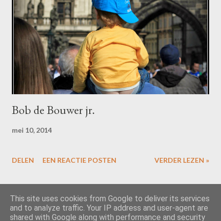
Bob de Bouwer jr.
mei 10, 2014
DELEN
EEN REACTIE POSTEN
VERDER LEZEN »
MEER POSTS
This site uses cookies from Google to deliver its services
and to analyze traffic. Your IP address and user-agent are
shared with Google along with performance and security