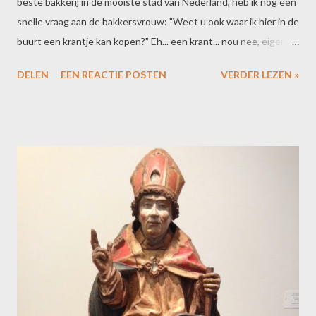
beste bakkerij in de mooiste stad van Nederland, heb ik nog één
snelle vraag aan de bakkersvrouw: "Weet u ook waar ik hier in de
buurt een krantje kan kopen?" Eh... een krant... nou nee, eigenlijk
weet ze dat niet. Maar ze heeft een collega. "Zeg Marie, weet jij
DELEN
EEN REACTIE POSTEN
VERDER LEZEN »
waar je een krant kunt kopen?", roept ze naar achteren. Er
ontstaat een levendige discussie op de vroege
zaterdagmorgen. Op het pleintje hier achter misschien? Nee,
daar zit niks. Vroeger, in de St. Annastraat, daar zat nog een
sigarenwinkel. Maar dat is nu een bakkerij, dus dat wordt niks.
Dan begint de meneer achter me zich ermee te bemoeien. Ik
moet naar het station. Centraal? Nee, Randwyck. Maar dat is
heel ver! Ja, maar wel mooi. Aha. De conclusie: gewoon maar
naar het centrum lopen, dan kom je vanzelf wel wat tegen. Ik
besluit deze keer de krant online te kopen.