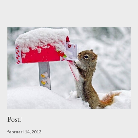
poëzie. We kwamen aan de klets over taal, muziek en filosofie.
Wat voor ons allebei heel dicht bij elkaar lag, dus die klik was snel
gemaakt. Jaren later, toen Moes inmiddels haar sporen als
stadsdichter had verdiend, nam ik haar weer in de arm.
Enschede kreeg een Wereldvredesvlam en ik vroeg Moes om
voor de openingsceremonie een gedicht te schrijven. Dat
leverde een warm, persoonlijk beeld op, dat ze even persoonlijk
en warm voordroeg. Ter ere van haar afscheid als stadsdichter
zijn haar maandelijkse Portretgedichten gebundeld. Met die
opvallende foto's van Miep Jukkema en Bert Vanderveen. En
nat...
Post!
februari 14, 2013