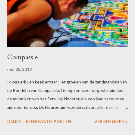
gewoon voor 31 mei reageren en er iets moois van maken. Echt,
ik ben u eeuwig dankbaar! Juni wordt een mooie spannende
maand, ik voel het.
Compassie
mei 05, 2013
Ik was erbij en keek ernaar. Het groeien van de zandmandala van
de Boeddha van Compassie. Gelegd en weer uitgestrooid door
de monniken van het Sera Jey klooster, die een jaar op tournee
zijn door Europa. De kleuren zijn wonderschoon, alle rituelen die
erbij horen zijn dat ook. En ondertussen zat ik gezellig te beppen
DELEN
EEN REACTIE POSTEN
VERDER LEZEN »
met de leider van de club. Die volgens mij een groot leermeester
is in zijn klooster. Heb ik weer. Het waren fijne dagen, met veel