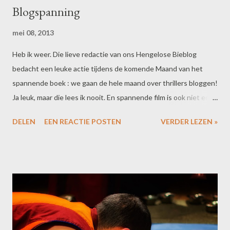
Blogspanning
mei 08, 2013
Heb ik weer. Die lieve redactie van ons Hengelose Bieblog
bedacht een leuke actie tijdens de komende Maand van het
spannende boek : we gaan de hele maand over thrillers bloggen!
Ja leuk, maar die lees ik nooit. En spannende film is ook niet echt
mijn ding. En alle boeken die ik ken die wel spannend genoeg
DELEN
EEN REACTIE POSTEN
VERDER LEZEN »
zijn, daar héb ik al over geblogd. Dus zo verliet ik vandaag de bieb
met twee vers uitgezochte thrillers in m'n tas. Huiswerk voor
het bieblog. En bedankt. Maar die lieve redactie had daarnaast
nog een veel leuker idee: gastbloggers! Dus ja, u mag mij uit de
brand helpen. Leest u graag thrillers en vindt u het leuk een
keer een post te schrijven op ons Bieblog? Grijp uw kans, doe
mee, win eeuwige roem en verdien een koffiebon voor het
leescafé. De spelregels worden op onze website uitgelegd. Dus