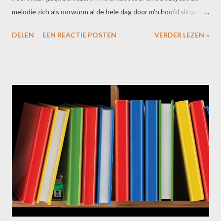
melodie zich als oorwurm al de hele dag door m'n hoofd slingert.
En voor wie nog niet snapt waarom dit zo'n mooie overwinning
DELEN
EEN REACTIE POSTEN
VERDER LEZEN »
is, legt dominee Gremdaat het nog één keer uit. Dit ben ik en zo
zal ik het doen!