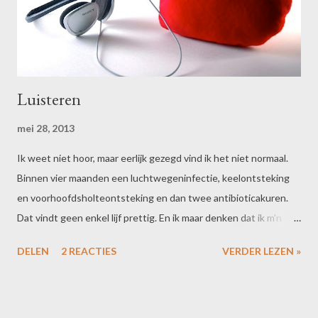
Luisteren
mei 28, 2013
Ik weet niet hoor, maar eerlijk gezegd vind ik het niet normaal.
Binnen vier maanden een luchtwegeninfectie, keelontsteking
en voorhoofdsholteontsteking en dan twee antibioticakuren.
Dat vindt geen enkel lijf prettig. En ik maar denken dat ik m'n
leven redelijk op orde heb en dat ik goed voor mezelf zorg. Daar
DELEN
2 REACTIES
VERDER LEZEN »
denken die bacilletjes kennelijk anders over. Ik moet maar eens
gaan geloven in toeval en domme pech. Of zouden er dan toch
boodschappen zijn die ik niet wil zien of horen?