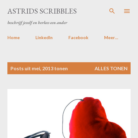
Doorgaan naar hoofdcontent
ASTRIDS SCRIBBLES
beschrijf jezelf en herlees een ander
Home
LinkedIn
Facebook
Meer…
P
Posts uit mei, 2013 tonen
ALLES TONEN
o
s
t
s