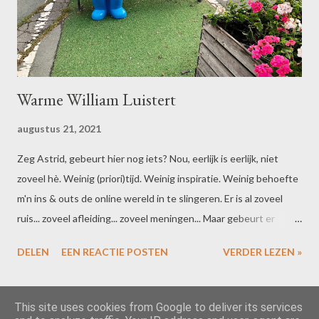
Warme William Luistert
augustus 21, 2021
Zeg Astrid, gebeurt hier nog iets? Nou, eerlijk is eerlijk, niet
zoveel hè. Weinig (priori)tijd. Weinig inspiratie. Weinig behoefte
m'n ins & outs de online wereld in te slingeren. Er is al zoveel
ruis... zoveel afleiding... zoveel meningen... Maar gebeurt er
elders dan niks? Nou, om eerlijk te zijn, best wel veel hoor. En
DELEN
EEN REACTIE POSTEN
VERDER LEZEN »
sinds corona, sinds de Grote Stilstand, kwam die beweging pas
echt op gang. Hoe heerlijk was het dus om weer even in te dalen
in die oorverdovende retraite-stilte. Zonder ruis... zonder
MEER POSTS
This site uses cookies from Google to deliver its services
afleiding... zonder meningen... En dan blijkt dat - in het