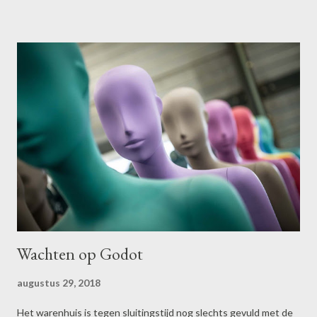
antwoord ik cool, ik heb altijd alles onder controle, dat weet je
toch. Als we in stilte weer verder genieten klinkt er ineens een
klagend, rommelend gemekker van onder uit m'n buik. " Bijna
alles onder controle", klinkt het bijdehand.
Wachten op Godot
augustus 29, 2018
Het warenhuis is tegen sluitingstijd nog slechts gevuld met de