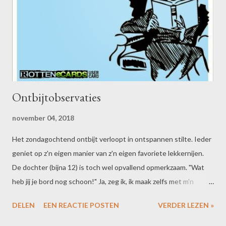
Ontbijtobservaties
november 04, 2018
Het zondagochtend ontbijt verloopt in ontspannen stilte. Ieder
geniet op z'n eigen manier van z'n eigen favoriete lekkernijen.
De dochter (bijna 12) is toch wel opvallend opmerkzaam. "Wat
heb jij je bord nog schoon!" Ja, zeg ik, ik maak zelfs met m'n
croissantje geen troep, goed hè! Zonder dat ik het zelf door heb
DELEN
EEN REACTIE POSTEN
VERDER LEZEN »
doe ik kennelijk iets slims met het terugstoppen van de laatste
plak kaas, want ze roept ineens: "Dat deed je handig!" Ja,