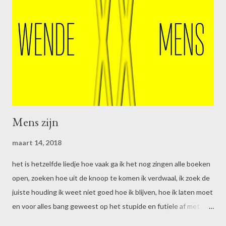
mix van water, rots en duisternis. Met als slotscène natuurlijk
het beeld van die laatste man die, verzwakt maar dankbaar, de
grot verlaat: de coach van het elftal. Een voormalige monnik, die
de jongens leerde mediteren om rustig te blijven tijdens het
hoopvolle wachten. Die het schaarse eten onder de jongens
verdeelde, niet wetend hoe lang ze moesten overleven...
Mens zijn
maart 14, 2018
het is hetzelfde liedje hoe vaak ga ik het nog zingen alle boeken
open, zoeken hoe uit de knoop te komen ik verdwaal, ik zoek de
juiste houding ik weet niet goed hoe ik blijven, hoe ik laten moet
en voor alles bang geweest op het stupide en futiele af met
oogkleppen en hondentrouw voor alles altijd bang geweest die