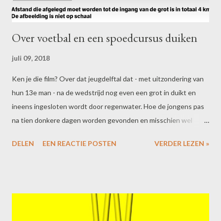
Over voetbal en een spoedcursus duiken
juli 09, 2018
Ken je die film? Over dat jeugdelftal dat - met uitzondering van
hun 13e man - na de wedstrijd nog even een grot in duikt en
ineens ingesloten wordt door regenwater. Hoe de jongens pas
na tien donkere dagen worden gevonden en misschien wel
maanden moeten wachten op daglicht. Hoe er een
DELEN
EEN REACTIE POSTEN
VERDER LEZEN »
internationale reddingsoperatie op touw wordt gezet, met meer
dan twintig duikers, waarvan er zelfs één noodlottig om het
leven komt. Hoe ze uiteindelijk - in een race tegen de
weergoden - één voor één naar buiten worden gebracht.
Begeleid door twee duikers, meerdere zuurstoftanks en
kalmerende middelen om niet te paniekeren in de beklemmende