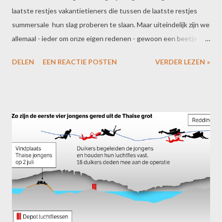
laatste restjes vakantietieners die tussen de laatste restjes
summersale hun slag proberen te slaan. Maar uiteindelijk zijn we
allemaal - ieder om onze eigen redenen - gewoon een beetje
moe. Ik heb me genesteld in een stoel bij de pashokjes. De
DELEN
EEN REACTIE POSTEN
VERDER LEZEN »
winkelende wereld aanschouwend. De jonge dame verschijnt uit
het niets en sluit gedachteloos en moe aan in de rij bij de kassa.
We geven ons allebei over aan dit sneller-zal-het-wel-niet-gaan
moment. Totdat zij ontdekt dat ze achter een modieuze rij
paspoppen staat. Die blik en dat achteloze herstel waren het
wachten meer dan waard.