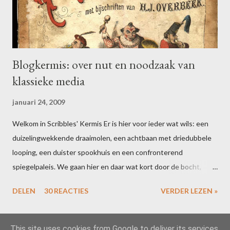
Blogkermis: over nut en noodzaak van
klassieke media
januari 24, 2009
Welkom in Scribbles' Kermis Er is hier voor ieder wat wils: een
duizelingwekkende draaimolen, een achtbaan met driedubbele
looping, een duister spookhuis en een confronterend
spiegelpaleis. We gaan hier en daar wat kort door de bocht,
maar dat houdt de geest scherp. Bent u uitgefeest? Schrijf dan
DELEN
30 REACTIES
VERDER LEZEN »
voor 16 februari een blogpost over uw ervaringen in één of meer
van de attracties. Vergeet niet te linken naar deze post, dan zal
ik uw ideeën toevoegen aan de slotcarousel. Alle riemen vast?
This site uses cookies from Google to deliver its services