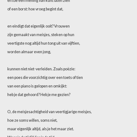
en toe een mening van kunt laten zien
of een borst: hoe vroeg begint dat,
en eindigt dat eigenlijk ooit? Vrouwen
zijn gemaakt van meisjes, steken op hun
veertigste nog altijd hun tong uit van vijftien,
worden almaar even jong,
kunnen niet niet-verleiden. Zoals poëzie:
een poes die voorzichtig over een toets of tien
van een piano is gelopen en omkijkt:
heb je dat gehoord? Heb je me gezien?
O, de meisjesachtigheid van veertigjarige meisjes,
hoe ze soms willen, soms niet,
maar eigenlijk altijd, als je het maar ziet.