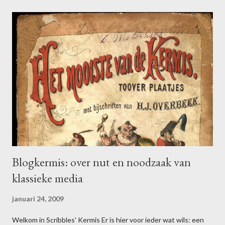
e
a
c
t
i
e
p
o
s
t
e
n
Blogkermis: over nut en noodzaak van
klassieke media
januari 24, 2009
Welkom in Scribbles' Kermis Er is hier voor ieder wat wils: een