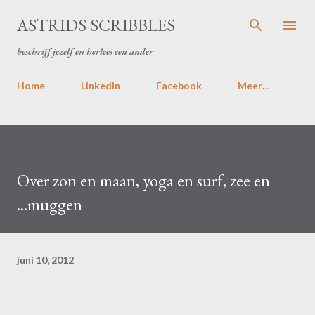
Doorgaan naar hoofdcontent
ASTRIDS SCRIBBLES
beschrijf jezelf en herlees een ander
Home
LinkedIn
Facebook
Meer…
Over zon en maan, yoga en surf, zee en
...muggen
juni 10, 2012