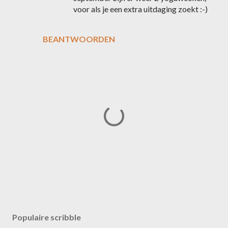
voor als je een extra uitdaging zoekt :-)
BEANTWOORDEN
E
e
n
Populaire scribble
r