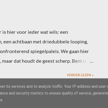
is hier voor ieder wat wils: een
, een achtbaan met driedubbele looping,
confronterend spiegelpaleis. We gaan hier
, maar dat houdt de geest scherp. Bent u
6 februari een blogpost over uw ervaringen
VERDER LEZEN »
s. Vergeet niet te linken naar deze post, dan
er its services and to analyze traffic. Your IP address and user
 de slotcarousel. Alle riemen vast? Dan
ance and security metrics to ensure quality of service, generat
Mogelijk gemaakt door Blogger
 wetenschappelijk bewezen … dat leerlingen
e.