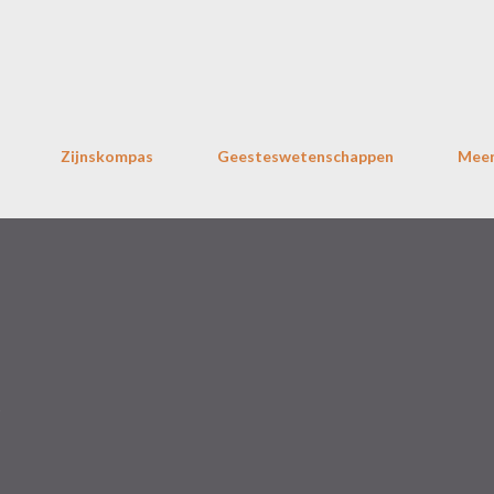
Doorgaan naar hoofdcontent
Zijnskompas
Geesteswetenschappen
Mee