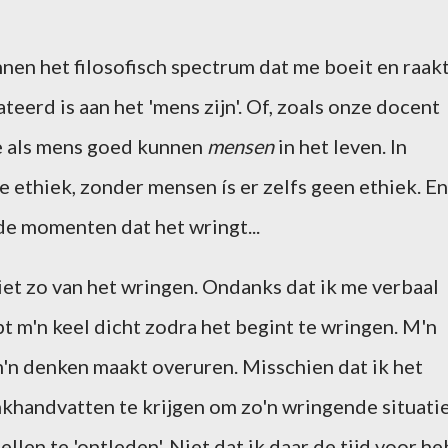
nen het filosofisch spectrum dat me boeit en raakt
teerd is aan het 'mens zijn'. Of, zoals onze docent
e als mens goed kunnen
mensen
in het leven. In
e ethiek, zonder mensen ís er zelfs geen ethiek. En
de momenten dat het wringt...
 niet zo van het wringen. Ondanks dat ik me verbaal
pt m'n keel dicht zodra het begint te wringen. M'n
'n denken maakt overuren. Misschien dat ik het
khandvatten te krijgen om zo'n wringende situati
llen te 'ontleden'. Niet dat ik daar de tijd voor he