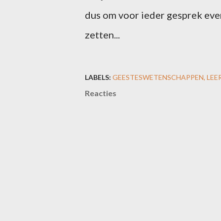
dus om voor ieder gesprek even
zetten...
LABELS:
GEESTESWETENSCHAPPEN
LEE
Reacties