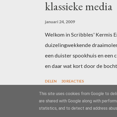
klassieke media
januari 24, 2009
Welkom in Scribbles' Kermis Er 
duizelingwekkende draaimolen
een duister spookhuis en een 
en daar wat kort door de bocht
uitgefeest? Schrijf dan voor 1
DELEN
30 REACTIES
in één of meer van de attractie
This site uses cookies from Google to deliv
zal ik uw ideeën toevoegen aan
are shared with Google along with perform
gaan we los! Het is inmiddels
statistics, and to detect and address abus