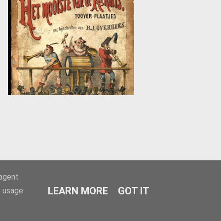
-agent
LEARN MORE
GOT IT
e usage