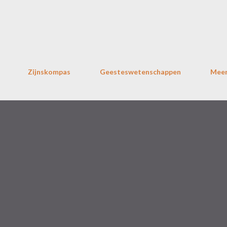
Doorgaan naar hoofdcontent
Zijnskompas
Geesteswetenschappen
Mee