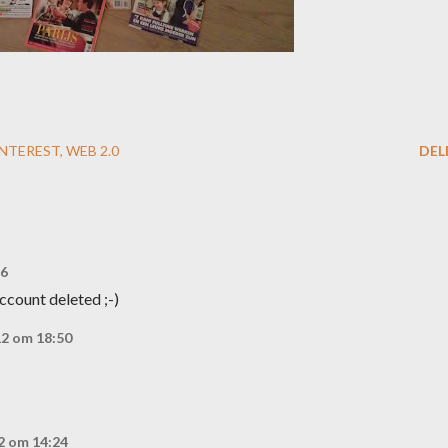
INTEREST
WEB 2.0
DEL
46
account deleted ;-)
12 om 18:50
2 om 14:24