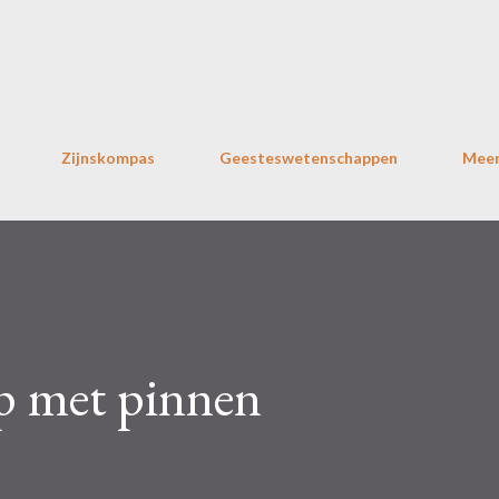
Doorgaan naar hoofdcontent
Zijnskompas
Geesteswetenschappen
Mee
p met pinnen