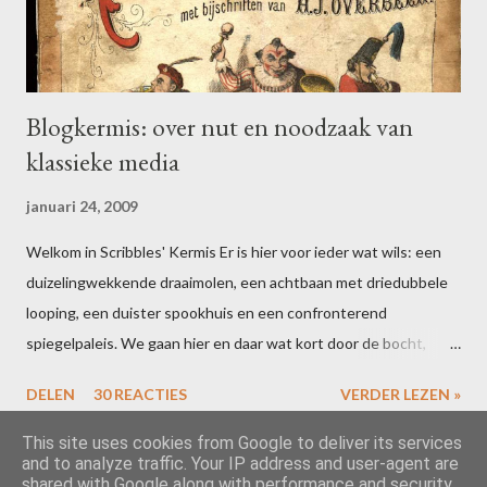
Blogkermis: over nut en noodzaak van
klassieke media
januari 24, 2009
Welkom in Scribbles' Kermis Er is hier voor ieder wat wils: een
duizelingwekkende draaimolen, een achtbaan met driedubbele
looping, een duister spookhuis en een confronterend
spiegelpaleis. We gaan hier en daar wat kort door de bocht,
maar dat houdt de geest scherp. Bent u uitgefeest? Schrijf dan
DELEN
30 REACTIES
VERDER LEZEN »
voor 16 februari een blogpost over uw ervaringen in één of meer
van de attracties. Vergeet niet te linken naar deze post, dan zal
This site uses cookies from Google to deliver its services
and to analyze traffic. Your IP address and user-agent are
ik uw ideeën toevoegen aan de slotcarousel. Alle riemen vast?
shared with Google along with performance and security