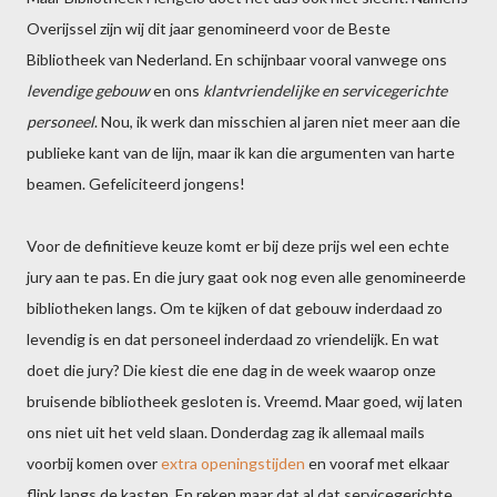
Overijssel zijn wij dit jaar genomineerd voor de Beste
Bibliotheek van Nederland. En schijnbaar vooral vanwege ons
levendige gebouw
en ons
klantvriendelijke en servicegerichte
personeel
. Nou, ik werk dan misschien al jaren niet meer aan die
publieke kant van de lijn, maar ik kan die argumenten van harte
beamen. Gefeliciteerd jongens!
Voor de definitieve keuze komt er bij deze prijs wel een echte
jury aan te pas. En die jury gaat ook nog even alle genomineerde
bibliotheken langs. Om te kijken of dat gebouw inderdaad zo
levendig is en dat personeel inderdaad zo vriendelijk. En wat
doet die jury? Die kiest die ene dag in de week waarop onze
bruisende bibliotheek gesloten is. Vreemd. Maar goed, wij laten
ons niet uit het veld slaan. Donderdag zag ik allemaal mails
voorbij komen over
extra openingstijden
en vooraf met elkaar
flink langs de kasten. En reken maar dat al dat servicegerichte