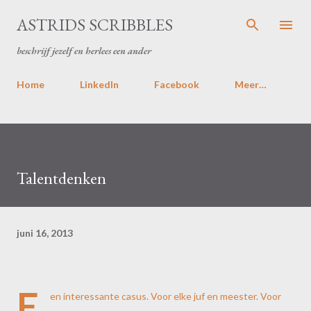
Doorgaan naar hoofdcontent
ASTRIDS SCRIBBLES
beschrijf jezelf en herlees een ander
Home
LinkedIn
Facebook
Meer…
Talentdenken
juni 16, 2013
E
en interessante casus. Voor elke juf en meester. Voor