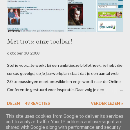
Met trots: onze toolbar!
oktober 30, 2008
Stel je voor... Je werkt bij een ambitieuze bibliotheek , je hebt die
cursus gevolgd, op je jaarwerkplan staat dat je een aantal web
2.0 toepassingen moet ontwikkelen en je wordt naar de Online
Conferentie gestuurd voor inspiratie. Daar volg je een
Happe.ning van Guus van de Brekel , die je laat ervaren hoe
DELEN
48 REACTIES
VERDER LEZEN »
eenvoudig het is om zelf toolbars en widgets te maken. Wat doe
je dan... Dan kruip je op een regenachtige woensdagmiddag met
This site uses cookies from Google to deliver its services
and to analyze traffic. Your IP address and user-agent are
een collega achter Conduit en laat je je creatieve brein de rest
shared with Google along with performance and security