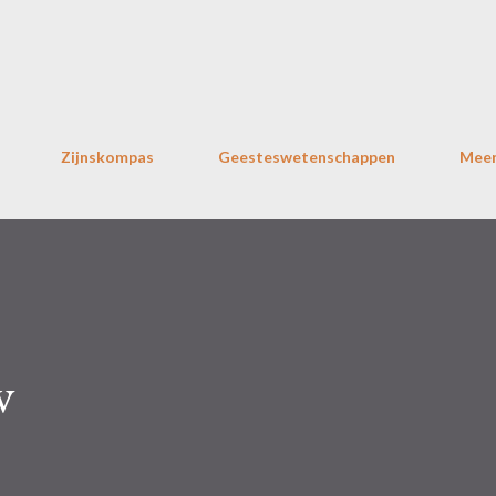
Doorgaan naar hoofdcontent
Zijnskompas
Geesteswetenschappen
Mee
w