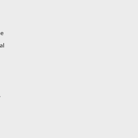
te
al
,