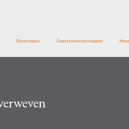
Doorgaan naar hoofdcontent
Zijnskompas
Geesteswetenschappen
Mee
 verweven