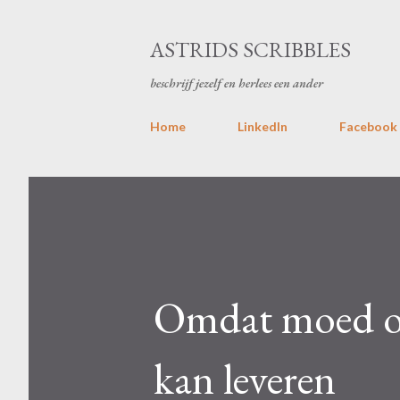
ASTRIDS SCRIBBLES
beschrijf jezelf en herlees een ander
Home
LinkedIn
Facebook
Omdat moed oo
kan leveren