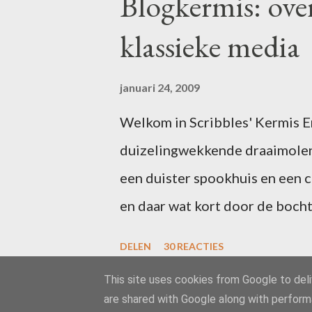
Blogkermis: ove
klassieke media
januari 24, 2009
Welkom in Scribbles' Kermis Er 
duizelingwekkende draaimolen
een duister spookhuis en een 
en daar wat kort door de bocht
uitgefeest? Schrijf dan voor 1
DELEN
30 REACTIES
in één of meer van de attractie
This site uses cookies from Google to deliv
zal ik uw ideeën toevoegen aan
are shared with Google along with perform