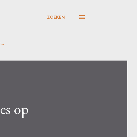
ZOEKEN
r…
es op