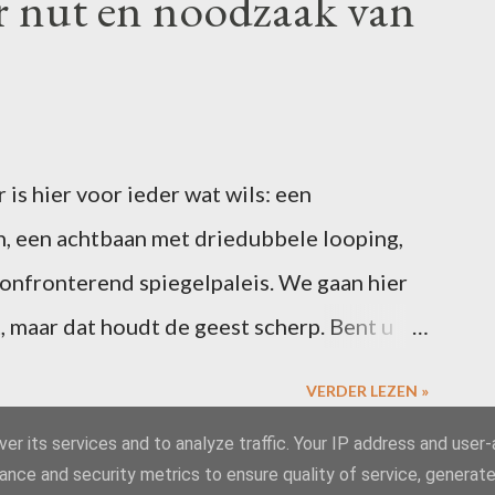
r nut en noodzaak van
is hier voor ieder wat wils: een
, een achtbaan met driedubbele looping,
confronterend spiegelpaleis. We gaan hier
, maar dat houdt de geest scherp. Bent u
6 februari een blogpost over uw ervaringen
VERDER LEZEN »
s. Vergeet niet te linken naar deze post, dan
er its services and to analyze traffic. Your IP address and user
 de slotcarousel. Alle riemen vast? Dan
ance and security metrics to ensure quality of service, generat
Mogelijk gemaakt door Blogger