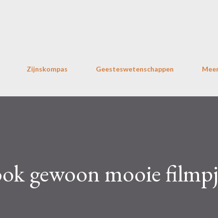
Doorgaan naar hoofdcontent
Zijnskompas
Geesteswetenschappen
Mee
k gewoon mooie filmpj