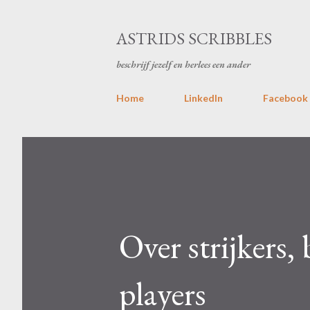
ASTRIDS SCRIBBLES
beschrijf jezelf en herlees een ander
Home
LinkedIn
Facebook
Over strijkers,
players