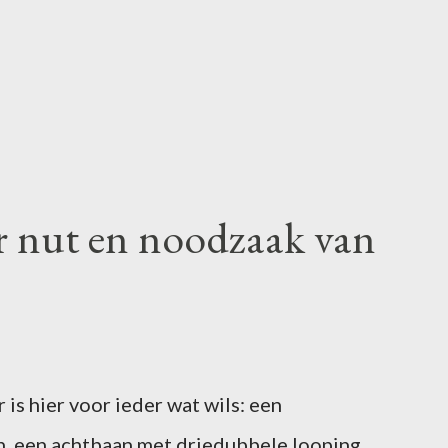
r nut en noodzaak van
is hier voor ieder wat wils: een
, een achtbaan met driedubbele looping,