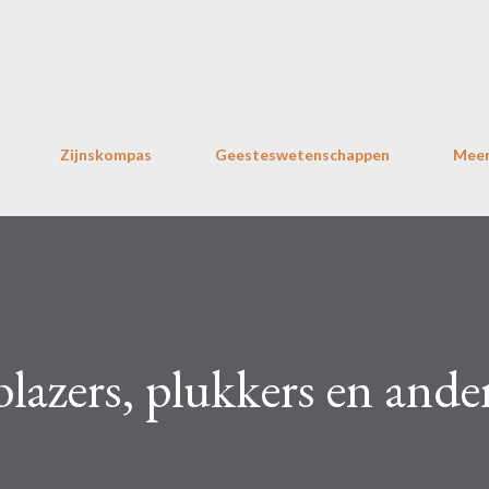
Doorgaan naar hoofdcontent
Zijnskompas
Geesteswetenschappen
Mee
 blazers, plukkers en ande