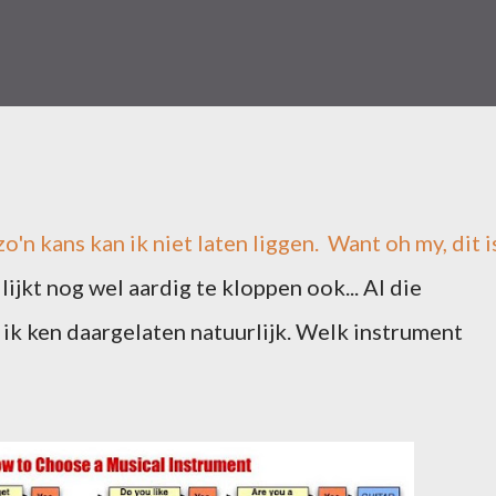
'n kans kan ik niet laten liggen. Want oh my, dit i
 lijkt nog wel aardig te kloppen ook... Al die
ik ken daargelaten natuurlijk. Welk instrument