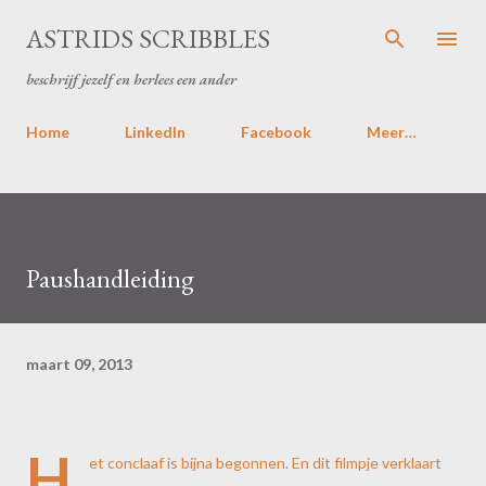
Doorgaan naar hoofdcontent
ASTRIDS SCRIBBLES
beschrijf jezelf en herlees een ander
Home
LinkedIn
Facebook
Meer…
Paushandleiding
maart 09, 2013
H
et conclaaf is bijna begonnen. En dit filmpje verklaart