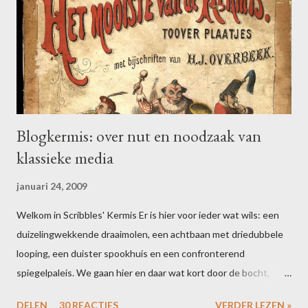
Blogkermis: over nut en noodzaak van
klassieke media
januari 24, 2009
Welkom in Scribbles' Kermis Er is hier voor ieder wat wils: een
duizelingwekkende draaimolen, een achtbaan met driedubbele
looping, een duister spookhuis en een confronterend
spiegelpaleis. We gaan hier en daar wat kort door de bocht,
maar dat houdt de geest scherp. Bent u uitgefeest? Schrijf dan
DELEN
30 REACTIES
VERDER LEZEN »