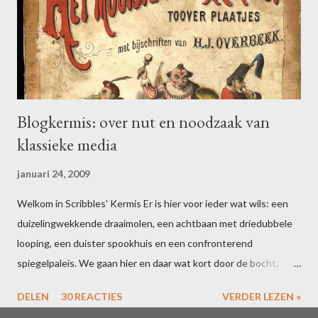
o
s
t
e
n
Blogkermis: over nut en noodzaak van
klassieke media
januari 24, 2009
Welkom in Scribbles' Kermis Er is hier voor ieder wat wils: een
duizelingwekkende draaimolen, een achtbaan met driedubbele
looping, een duister spookhuis en een confronterend
spiegelpaleis. We gaan hier en daar wat kort door de bocht,
maar dat houdt de geest scherp. Bent u uitgefeest? Schrijf dan
DELEN
30 REACTIES
VERDER LEZEN »
voor 16 februari een blogpost over uw ervaringen in één of meer