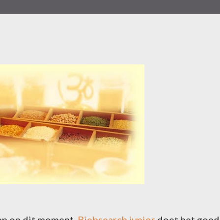
ven op dit moment.
Biebsearch junior
doet het goed