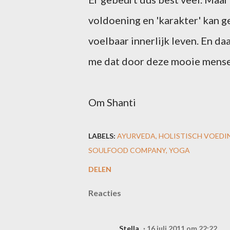
voldoening en 'karakter' kan ge
voelbaar innerlijk leven. En da
me dat door deze mooie mensen
Om Shanti
LABELS:
AYURVEDA
HOLISTISCH VOED
SOULFOOD COMPANY
YOGA
DELEN
Reacties
Stella
16 juli 2011 om 22:22