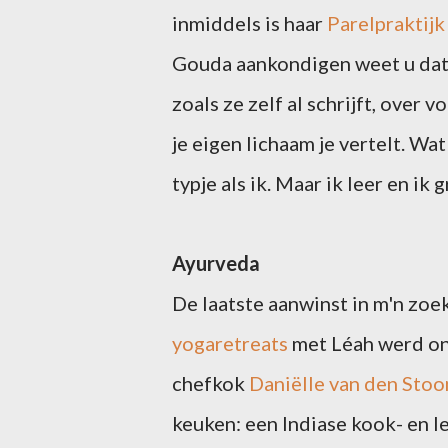
inmiddels is haar
Parelpraktijk
Gouda aankondigen weet u dat 
zoals ze zelf al schrijft, over 
je eigen lichaam je vertelt. Wa
typje als ik. Maar ik leer en i
Ayurveda
De laatste aanwinst in m'n zo
yogaretreats
met Léah werd on
chefkok
Daniëlle van den Sto
keuken: een Indiase kook- en lee