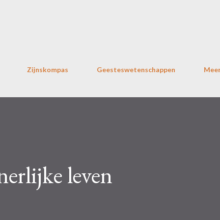
Doorgaan naar hoofdcontent
Zijnskompas
Geesteswetenschappen
Mee
erlijke leven