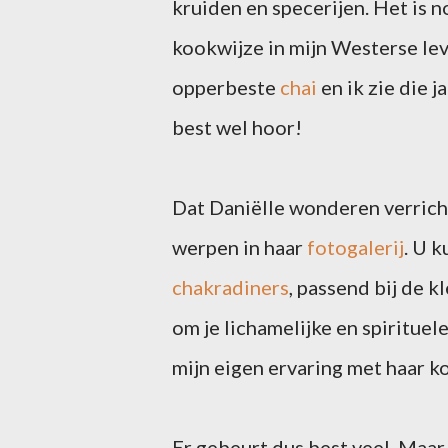
kruiden en specerijen. Het is 
kookwijze in mijn Westerse leve
opperbeste
chai
en ik zie die 
best wel hoor!
Dat Daniëlle wonderen verricht
werpen in haar
fotogalerij
. U 
chakradiners
, passend bij de 
om je lichamelijke en spirituel
mijn eigen ervaring met haar k
Er gebeurt dus best veel. Maar 