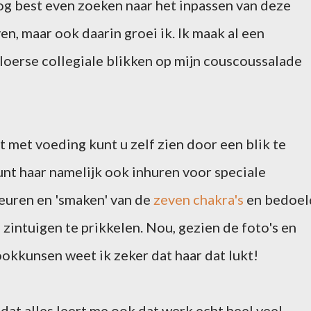
nog best even zoeken naar het inpassen van deze
n, maar ook daarin groei ik. Ik maak al een
jaloerse collegiale blikken op mijn couscoussalade
 met voeding kunt u zelf zien door een blik te
kunt haar namelijk ook inhuren voor speciale
kleuren en 'smaken' van de
zeven chakra's
en bedoel
e zintuigen te prikkelen. Nou, gezien de foto's en
ookkunsen weet ik zeker dat haar dat lukt!
dat alles leert me ook dat werk echt heel veel