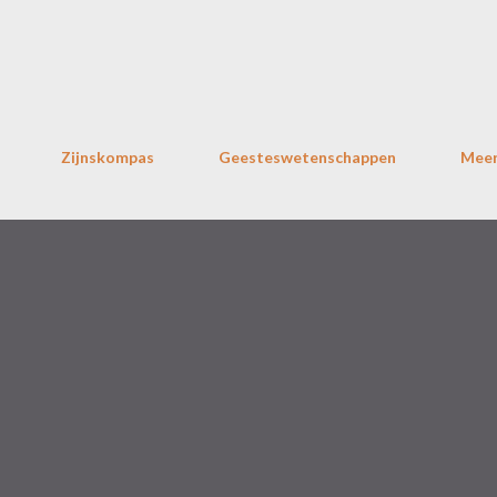
Doorgaan naar hoofdcontent
Zijnskompas
Geesteswetenschappen
Mee