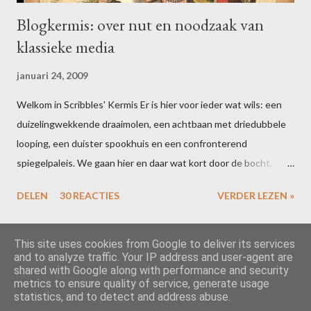
Blogkermis: over nut en noodzaak van
klassieke media
januari 24, 2009
Welkom in Scribbles' Kermis Er is hier voor ieder wat wils: een
duizelingwekkende draaimolen, een achtbaan met driedubbele
looping, een duister spookhuis en een confronterend
spiegelpaleis. We gaan hier en daar wat kort door de bocht,
maar dat houdt de geest scherp. Bent u uitgefeest? Schrijf dan
DELEN
30 REACTIES
VERDER LEZEN »
voor 16 februari een blogpost over uw ervaringen in één of meer
van de attracties. Vergeet niet te linken naar deze post, dan zal
ik uw ideeën toevoegen aan de slotcarousel. Alle riemen vast?
This site uses cookies from Google to deliver its services
and to analyze traffic. Your IP address and user-agent are
Dan gaan we los! Het is inmiddels wetenschappelijk bewezen …
shared with Google along with performance and security
Mogelijk gemaakt door Blogger
dat leerlingen het niet zo nauw nemen met het kritisch
metrics to ensure quality of service, generate usage
statistics, and to detect and address abuse.
beoordelen van de informatie die zij gebruiken voor