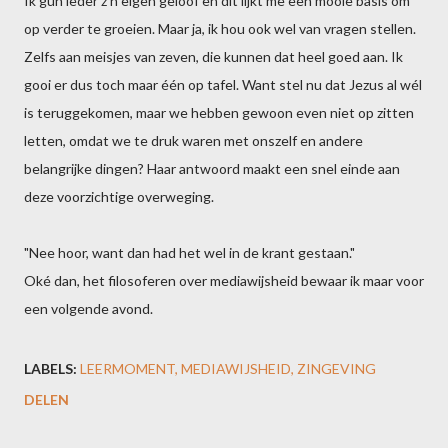
Ik gun ieder z'n eigen geloof en dit lijkt me een mooie basis om
op verder te groeien. Maar ja, ik hou ook wel van vragen stellen.
Zelfs aan meisjes van zeven, die kunnen dat heel goed aan. Ik
gooi er dus toch maar één op tafel. Want stel nu dat Jezus al wél
is teruggekomen, maar we hebben gewoon even niet op zitten
letten, omdat we te druk waren met onszelf en andere
belangrijke dingen? Haar antwoord maakt een snel einde aan
deze voorzichtige overweging.
"Nee hoor, want dan had het wel in de krant gestaan."
Oké dan, het filosoferen over mediawijsheid bewaar ik maar voor
een volgende avond.
LABELS:
LEERMOMENT
MEDIAWIJSHEID
ZINGEVING
DELEN