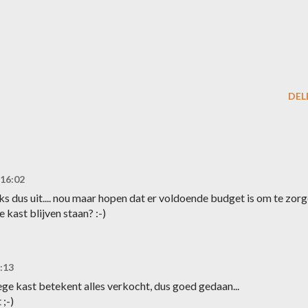
DEL
 16:02
ks dus uit.... nou maar hopen dat er voldoende budget is om te zor
 kast blijven staan? :-)
:13
ege kast betekent alles verkocht, dus goed gedaan...
 ;-)