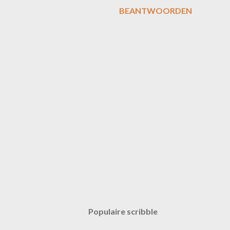
BEANTWOORDEN
E
e
n
r
Populaire scribble
e
a