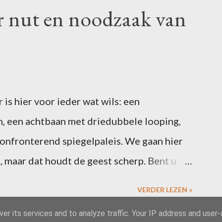
r nut en noodzaak van
is hier voor ieder wat wils: een
, een achtbaan met driedubbele looping,
confronterend spiegelpaleis. We gaan hier
, maar dat houdt de geest scherp. Bent u
6 februari een blogpost over uw ervaringen
VERDER LEZEN »
s. Vergeet niet te linken naar deze post, dan
er its services and to analyze traffic. Your IP address and user
 de slotcarousel. Alle riemen vast? Dan