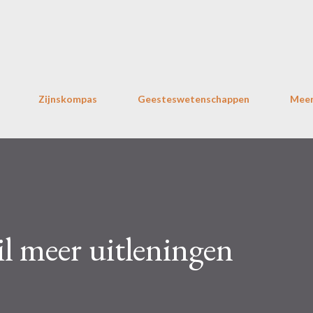
Doorgaan naar hoofdcontent
Zijnskompas
Geesteswetenschappen
Mee
il meer uitleningen