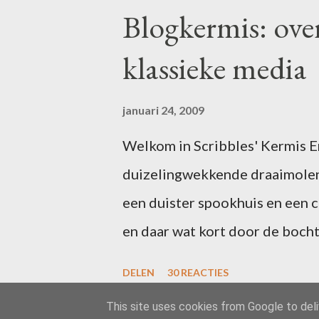
c
Blogkermis: ove
t
i
klassieke media
e
p
o
s
januari 24, 2009
t
e
Welkom in Scribbles' Kermis Er 
n
duizelingwekkende draaimolen
een duister spookhuis en een 
en daar wat kort door de bocht
uitgefeest? Schrijf dan voor 1
DELEN
30 REACTIES
in één of meer van de attractie
This site uses cookies from Google to deliv
zal ik uw ideeën toevoegen aan