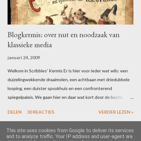
t
e
n
Blogkermis: over nut en noodzaak van
klassieke media
januari 24, 2009
Welkom in Scribbles' Kermis Er is hier voor ieder wat wils: een
duizelingwekkende draaimolen, een achtbaan met driedubbele
looping, een duister spookhuis en een confronterend
spiegelpaleis. We gaan hier en daar wat kort door de bocht,
maar dat houdt de geest scherp. Bent u uitgefeest? Schrijf dan
DELEN
30 REACTIES
VERDER LEZEN »
voor 16 februari een blogpost over uw ervaringen in één of meer
van de attracties. Vergeet niet te linken naar deze post, dan zal
This site uses cookies from Google to deliver its services
ik uw ideeën toevoegen aan de slotcarousel. Alle riemen vast?
and to analyze traffic. Your IP address and user-agent are