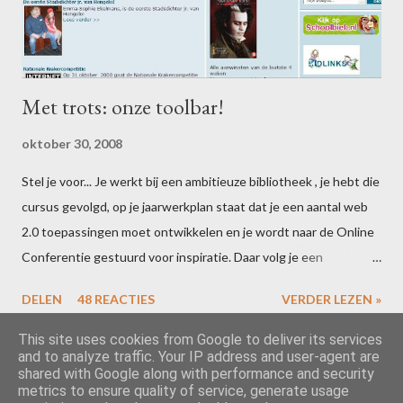
Met trots: onze toolbar!
oktober 30, 2008
Stel je voor... Je werkt bij een ambitieuze bibliotheek , je hebt die
cursus gevolgd, op je jaarwerkplan staat dat je een aantal web
2.0 toepassingen moet ontwikkelen en je wordt naar de Online
Conferentie gestuurd voor inspiratie. Daar volg je een
Happe.ning van Guus van de Brekel , die je laat ervaren hoe
DELEN
48 REACTIES
VERDER LEZEN »
eenvoudig het is om zelf toolbars en widgets te maken. Wat doe
je dan... Dan kruip je op een regenachtige woensdagmiddag met
This site uses cookies from Google to deliver its services
and to analyze traffic. Your IP address and user-agent are
een collega achter Conduit en laat je je creatieve brein de rest
shared with Google along with performance and security
doen. Je grasduint wat in de archieven van de huisstijl, je claimt
metrics to ensure quality of service, generate usage
Mogelijk gemaakt door Blogger