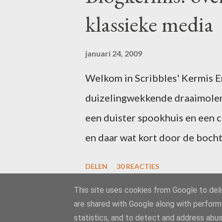
i
klassieke media
e
p
o
s
januari 24, 2009
t
e
Welkom in Scribbles' Kermis Er 
n
duizelingwekkende draaimolen
een duister spookhuis en een 
en daar wat kort door de bocht
uitgefeest? Schrijf dan voor 1
DELEN
30 REACTIES
in één of meer van de attractie
This site uses cookies from Google to deliv
zal ik uw ideeën toevoegen aan
are shared with Google along with perform
gaan we los! Het is inmiddels
statistics, and to detect and address abus