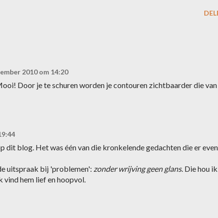
DEL
tember 2010 om 14:20
ooi! Door je te schuren worden je contouren zichtbaarder die van
19:44
 op dit blog. Het was één van die kronkelende gedachten die er even
de uitspraak bij 'problemen':
zonder wrijving geen glans
. Die hou ik
k vind hem lief en hoopvol.