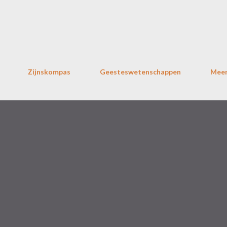
Doorgaan naar hoofdcontent
Zijnskompas
Geesteswetenschappen
Mee