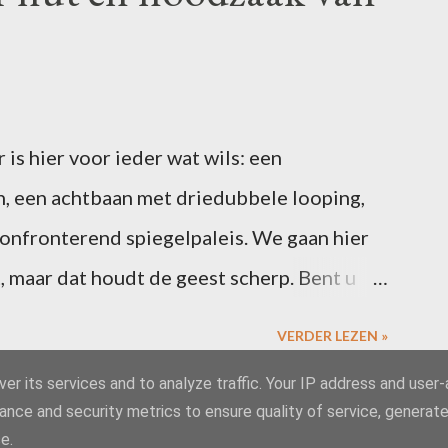
is hier voor ieder wat wils: een
, een achtbaan met driedubbele looping,
confronterend spiegelpaleis. We gaan hier
, maar dat houdt de geest scherp. Bent u
6 februari een blogpost over uw ervaringen
VERDER LEZEN »
s. Vergeet niet te linken naar deze post, dan
er its services and to analyze traffic. Your IP address and user
 de slotcarousel. Alle riemen vast? Dan
ance and security metrics to ensure quality of service, generat
Mogelijk gemaakt door Blogger
 wetenschappelijk bewezen … dat leerlingen
e.