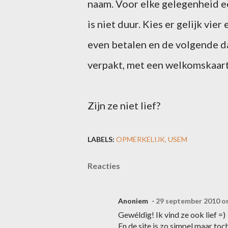
naam. Voor elke gelegenheid 
is niet duur. Kies er gelijk vie
even betalen en de volgende da
verpakt, met een welkomskaartj
Zijn ze niet lief?
LABELS:
OPMERKELIJK
USEM
Reacties
Anoniem
29 september 2010 o
Gewéldig! Ik vind ze ook lief =)
En de site is zo simpel maar toc