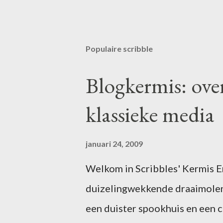
E
e
n
r
Populaire scribble
e
a
c
Blogkermis: ove
t
i
klassieke media
e
p
o
s
januari 24, 2009
t
e
Welkom in Scribbles' Kermis Er 
n
duizelingwekkende draaimolen
een duister spookhuis en een 