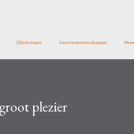
Doorgaan naar hoofdcontent
Zijnskompas
Geesteswetenschappen
Mee
groot plezier