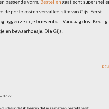
een passende vorm.
Bestellen
gaat echt supersnel e
r en de portokosten vervallen, slim van Gijs. Eerst
g liggen ze in je brievenbus. Vandaag dus! Keurig
e en bewaarhoesje. Die Gijs.
DEL
m 09:27
h duidelijk dat ik begrijp dat je ze meteen besteld hebt.