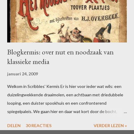
Blogkermis: over nut en noodzaak van
klassieke media
januari 24, 2009
Welkom in Scribbles' Kermis Er is hier voor ieder wat wils: een
duizelingwekkende draaimolen, een achtbaan met driedubbele
looping, een duister spookhuis en een confronterend
spiegelpaleis. We gaan hier en daar wat kort door de bocht,
maar dat houdt de geest scherp. Bent u uitgefeest? Schrijf dan
DELEN
30 REACTIES
VERDER LEZEN »
voor 16 februari een blogpost over uw ervaringen in één of meer