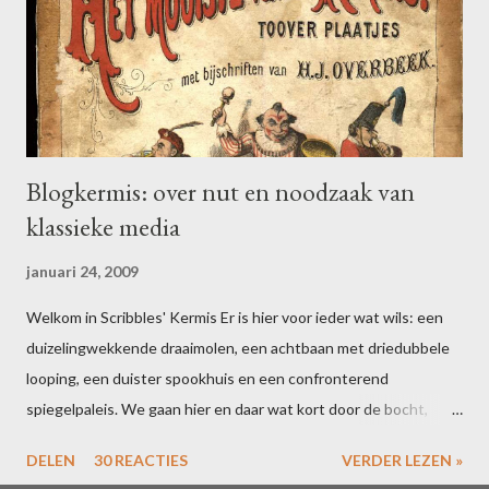
p
o
s
t
e
n
Blogkermis: over nut en noodzaak van
klassieke media
januari 24, 2009
Welkom in Scribbles' Kermis Er is hier voor ieder wat wils: een
duizelingwekkende draaimolen, een achtbaan met driedubbele
looping, een duister spookhuis en een confronterend
spiegelpaleis. We gaan hier en daar wat kort door de bocht,
maar dat houdt de geest scherp. Bent u uitgefeest? Schrijf dan
DELEN
30 REACTIES
VERDER LEZEN »
voor 16 februari een blogpost over uw ervaringen in één of meer