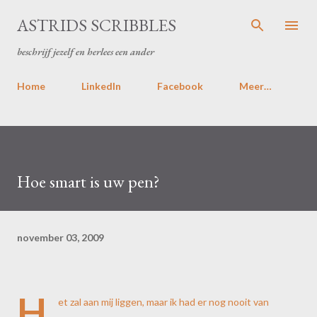
Doorgaan naar hoofdcontent
ASTRIDS SCRIBBLES
beschrijf jezelf en herlees een ander
Home
LinkedIn
Facebook
Meer…
Hoe smart is uw pen?
november 03, 2009
H
et zal aan mij liggen, maar ik had er nog nooit van