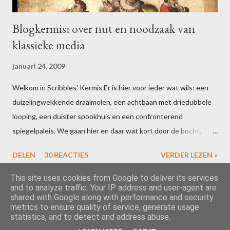
Blogkermis: over nut en noodzaak van
klassieke media
januari 24, 2009
Welkom in Scribbles' Kermis Er is hier voor ieder wat wils: een
duizelingwekkende draaimolen, een achtbaan met driedubbele
looping, een duister spookhuis en een confronterend
spiegelpaleis. We gaan hier en daar wat kort door de bocht,
maar dat houdt de geest scherp. Bent u uitgefeest? Schrijf dan
DELEN
30 REACTIES
VERDER LEZEN »
voor 16 februari een blogpost over uw ervaringen in één of meer
van de attracties. Vergeet niet te linken naar deze post, dan zal
This site uses cookies from Google to deliver its services
and to analyze traffic. Your IP address and user-agent are
ik uw ideeën toevoegen aan de slotcarousel. Alle riemen vast?
shared with Google along with performance and security
Dan gaan we los! Het is inmiddels wetenschappelijk bewezen …
metrics to ensure quality of service, generate usage
Mogelijk gemaakt door Blogger
statistics, and to detect and address abuse.
dat leerlingen het niet zo nauw nemen met het kritisch