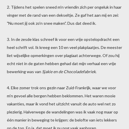
2. Tijdens het spelen sneed m'n vriendin zich per ongeluk in haar
vinger met de rand van een dekseltje. Ze gaf het aan mij en zei:
"Nu moet jij ook zo'n snee maken". Dus dat deed ik.
3. In de zesde klas schreef ik voor een vrije opstelopdracht een
heel schrift vol. Ik kreeg een 10 en veel plakplaatjes. De meester
liet wijselijke opmerkingen over plagiaat achterwege. Of zou hij
echt niet in de gaten hebben gehad dat mijn verhaal een vrije
bewerking was van
Sjakie en de Chocoladefabriek
.
4. Elke zomer trok ons gezin naar Zuid-Frankrijk, waar we voor
m'n gevoel alle bergen hebben beklommen. Het waren mooie
vakanties, maar ik vond het uitzicht vanuit de auto wel net zo
plezierig. Halverwege de wandelingen was ik vaak nog maar op
één manier in beweging te krijgen: de belofte van iets lekkers
op de top. En ja, dat moet ik nu nog vaak aanhoren.