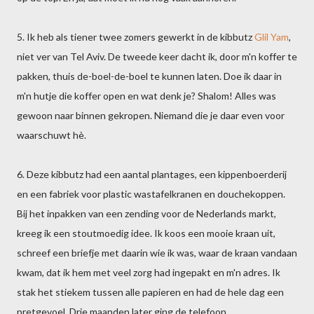
5. Ik heb als tiener twee zomers gewerkt in de kibbutz
Glil Yam
,
niet ver van Tel Aviv. De tweede keer dacht ik, door m'n koffer te
pakken, thuis de-boel-de-boel te kunnen laten. Doe ik daar in
m'n hutje die koffer open en wat denk je? Shalom! Alles was
gewoon naar binnen gekropen. Niemand die je daar even voor
waarschuwt hè.
6. Deze kibbutz had een aantal plantages, een kippenboerderij
en een fabriek voor plastic wastafelkranen en douchekoppen.
Bij het inpakken van een zending voor de Nederlands markt,
kreeg ik een stoutmoedig idee. Ik koos een mooie kraan uit,
schreef een briefje met daarin wie ik was, waar de kraan vandaan
kwam, dat ik hem met veel zorg had ingepakt en m'n adres. Ik
stak het stiekem tussen alle papieren en had de hele dag een
pretgevoel. Drie maanden later ging de telefoon.