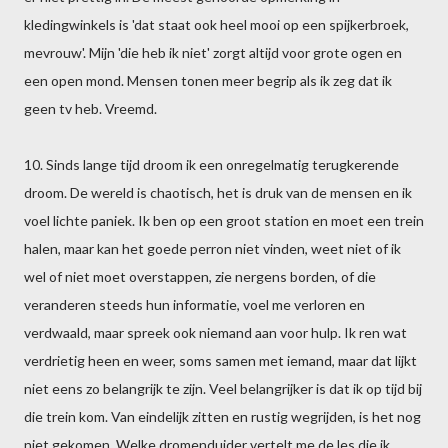
kledingwinkels is 'dat staat ook heel mooi op een spijkerbroek,
mevrouw'. Mijn 'die heb ik niet' zorgt altijd voor grote ogen en
een open mond. Mensen tonen meer begrip als ik zeg dat ik
geen tv heb. Vreemd.
10. Sinds lange tijd droom ik een onregelmatig terugkerende
droom. De wereld is chaotisch, het is druk van de mensen en ik
voel lichte paniek. Ik ben op een groot station en moet een trein
halen, maar kan het goede perron niet vinden, weet niet of ik
wel of niet moet overstappen, zie nergens borden, of die
veranderen steeds hun informatie, voel me verloren en
verdwaald, maar spreek ook niemand aan voor hulp. Ik ren wat
verdrietig heen en weer, soms samen met iemand, maar dat lijkt
niet eens zo belangrijk te zijn. Veel belangrijker is dat ik op tijd bij
die trein kom. Van eindelijk zitten en rustig wegrijden, is het nog
niet gekomen. Welke dromenduider vertelt me de les die ik