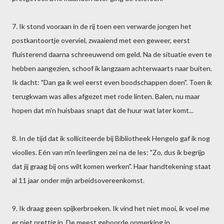
7. Ik stond vooraan in de rij toen een verwarde jongen het
postkantoortje overviel, zwaaiend met een geweer, eerst
fluisterend daarna schreeuwend om geld. Na de situatie even te
hebben aangezien, schoof ik langzaam achterwaarts naar buiten.
Ik dacht: "Dan ga ik wel eerst even boodschappen doen". Toen ik
terugkwam was alles afgezet met rode linten. Balen, nu maar
hopen dat m'n huisbaas snapt dat de huur wat later komt...
8. In de tijd dat ik solliciteerde bij Bibliotheek Hengelo gaf ik nog
vioolles. Eén van m'n leerlingen zei na de les: "Zo, dus ik begrijp
dat jij graag bij ons wilt komen werken". Haar handtekening staat
al 11 jaar onder mijn arbeidsovereenkomst.
9. Ik draag geen spijkerbroeken. Ik vind het niet mooi, ik voel me
er niet prettig in. De meest gehoorde opmerking in