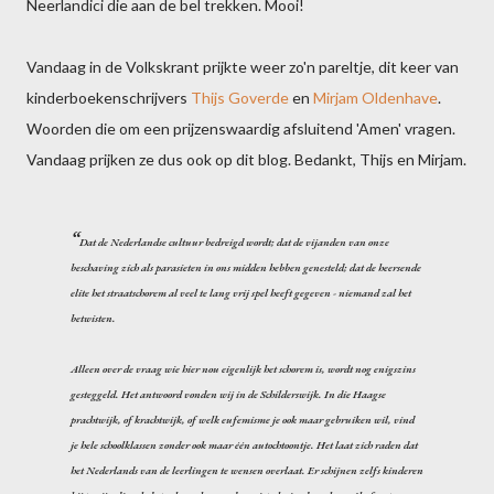
Neerlandici die aan de bel trekken. Mooi!
Vandaag in de Volkskrant prijkte weer zo'n pareltje, dit keer van
kinderboekenschrijvers
Thijs Goverde
en
Mirjam Oldenhave
.
Woorden die om een prijzenswaardig afsluitend 'Amen' vragen.
Vandaag prijken ze dus ook op dit blog. Bedankt, Thijs en Mirjam.
Dat de Nederlandse cultuur bedreigd wordt; dat de vijanden van onze
beschaving zich als parasieten in ons midden hebben genesteld; dat de heersende
elite het straatschorem al veel te lang vrij spel heeft gegeven - niemand zal het
betwisten.
Alleen over de vraag wie hier nou eigenlijk het schorem is, wordt nog enigszins
gesteggeld. Het antwoord vonden wij in de Schilderswijk. In die Haagse
prachtwijk, of krachtwijk, of welk eufemisme je ook maar gebruiken wil, vind
je hele schoolklassen zonder ook maar één autochtoontje. Het laat zich raden dat
het Nederlands van de leerlingen te wensen overlaat. Er schijnen zelfs kinderen