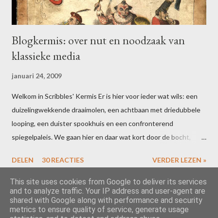
n
Blogkermis: over nut en noodzaak van
klassieke media
januari 24, 2009
Welkom in Scribbles' Kermis Er is hier voor ieder wat wils: een
duizelingwekkende draaimolen, een achtbaan met driedubbele
looping, een duister spookhuis en een confronterend
spiegelpaleis. We gaan hier en daar wat kort door de bocht,
maar dat houdt de geest scherp. Bent u uitgefeest? Schrijf dan
DELEN
30 REACTIES
VERDER LEZEN »
voor 16 februari een blogpost over uw ervaringen in één of meer
van de attracties. Vergeet niet te linken naar deze post, dan zal
This site uses cookies from Google to deliver its services
and to analyze traffic. Your IP address and user-agent are
ik uw ideeën toevoegen aan de slotcarousel. Alle riemen vast?
shared with Google along with performance and security
Dan gaan we los! Het is inmiddels wetenschappelijk bewezen …
metrics to ensure quality of service, generate usage
Mogelijk gemaakt door Blogger