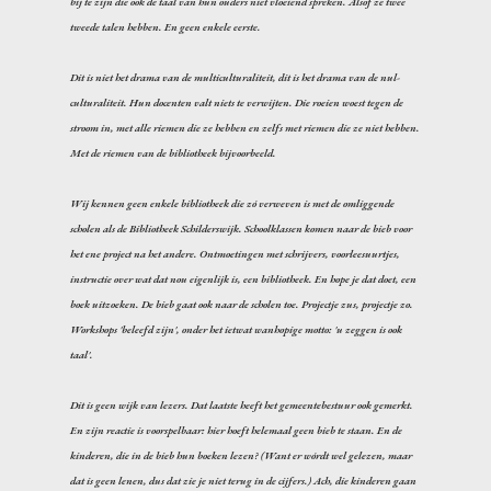
bij te zijn die ook de taal van hun ouders niet vloeiend spreken. Alsof ze twee
tweede talen hebben. En geen enkele eerste.
Dit is niet het drama van de multiculturaliteit, dit is het drama van de nul-
culturaliteit. Hun docenten valt niets te verwijten. Die roeien woest tegen de
stroom in, met alle riemen die ze hebben en zelfs met riemen die ze niet hebben.
Met de riemen van de bibliotheek bijvoorbeeld.
Wij kennen geen enkele bibliotheek die zó verweven is met de omliggende
scholen als de Bibliotheek Schilderswijk. Schoolklassen komen naar de bieb voor
het ene project na het andere. Ontmoetingen met schrijvers, voorleesuurtjes,
instructie over wat dat nou eigenlijk is, een bibliotheek. En hope je dat doet, een
boek uitzoeken. De bieb gaat ook naar de scholen toe. Projectje zus, projectje zo.
Workshops 'beleefd zijn', onder het ietwat wanhopige motto: 'u zeggen is ook
taal'.
Dit is geen wijk van lezers. Dat laatste heeft het gemeentebestuur ook gemerkt.
En zijn reactie is voorspelbaar: hier hoeft helemaal geen bieb te staan. En de
kinderen, die in de bieb hun boeken lezen? (Want er wórdt wel gelezen, maar
dat is geen lenen, dus dat zie je niet terug in de cijfers.) Ach, die kinderen gaan