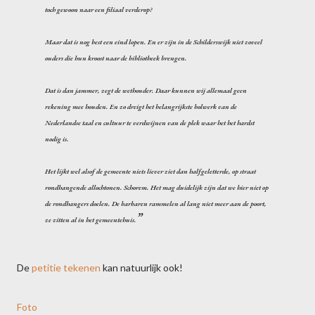
toch gewoon naar een filiaal verderop?
Maar dat is nog best een eind lopen. En er zijn in de Schilderswijk niet zoveel
ouders die hun kroost naar de bibliotheek brengen.
Dat is dan jammer, zegt de wethouder. Daar kunnen wij allemaal geen
rekening mee houden. En zo dreigt het belangrijkste bolwerk van de
Nederlandse taal en cultuur te verdwijnen van de plek waar het het hardst
nodig is.
Het lijkt wel alsof de gemeente niets liever ziet dan halfgeletterde, op straat
rondhangende allochtonen. Schorem. Het mag duidelijk zijn dat we hier niet op
de rondhangers doelen. De barbaren rammelen al lang niet meer aan de poort,
ze zitten al in het gemeentehuis.
De
petitie tekenen
kan natuurlijk ook!
Foto