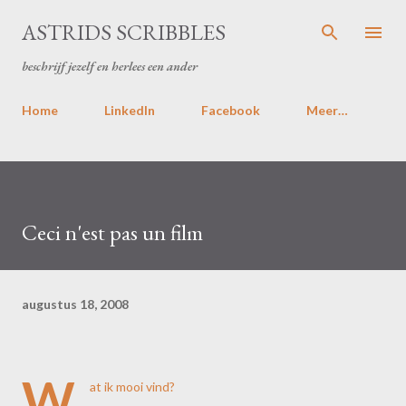
Doorgaan naar hoofdcontent
ASTRIDS SCRIBBLES
beschrijf jezelf en herlees een ander
Home
LinkedIn
Facebook
Meer…
Ceci n'est pas un film
augustus 18, 2008
W
at ik mooi vind?