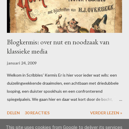
Blogkermis: over nut en noodzaak van
klassieke media
januari 24, 2009
Welkom in Scribbles' Kermis Er is hier voor ieder wat wils: een
duizelingwekkende draaimolen, een achtbaan met driedubbele
looping, een duister spookhuis en een confronterend
spiegelpaleis. We gaan hier en daar wat kort door de bocht,
maar dat houdt de geest scherp. Bent u uitgefeest? Schrijf dan
DELEN
30 REACTIES
VERDER LEZEN »
voor 16 februari een blogpost over uw ervaringen in één of meer
van de attracties. Vergeet niet te linken naar deze post, dan zal
This site uses cookies from Google to deliver its services