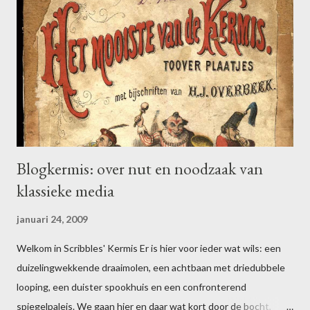
t
i
e
p
o
s
t
e
n
Blogkermis: over nut en noodzaak van
klassieke media
januari 24, 2009
Welkom in Scribbles' Kermis Er is hier voor ieder wat wils: een
duizelingwekkende draaimolen, een achtbaan met driedubbele
looping, een duister spookhuis en een confronterend
spiegelpaleis. We gaan hier en daar wat kort door de bocht,