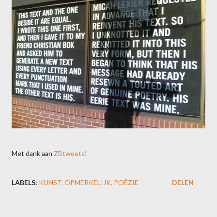
Met dank aan
ZBtweets
!
LABELS:
KUNST
OPMERKELIJK
POËZIE
DELEN