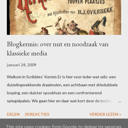
o
s
t
e
n
Blogkermis: over nut en noodzaak van
klassieke media
januari 24, 2009
Welkom in Scribbles' Kermis Er is hier voor ieder wat wils: een
duizelingwekkende draaimolen, een achtbaan met driedubbele
looping, een duister spookhuis en een confronterend
spiegelpaleis. We gaan hier en daar wat kort door de bocht,
maar dat houdt de geest scherp. Bent u uitgefeest? Schrijf dan
DELEN
30 REACTIES
VERDER LEZEN »
voor 16 februari een blogpost over uw ervaringen in één of meer
van de attracties. Vergeet niet te linken naar deze post, dan zal
This site uses cookies from Google to deliver its services