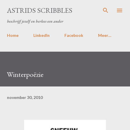
Doorgaan naar hoofdcontent
ASTRIDS SCRIBBLES
beschrijf jezelf en herlees een ander
Home
LinkedIn
Facebook
Meer…
Winterpoëzie
november 30, 2010