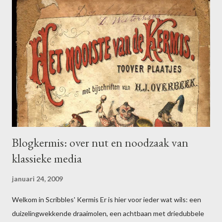
a
c
t
i
e
p
o
s
t
e
n
Blogkermis: over nut en noodzaak van
klassieke media
januari 24, 2009
Welkom in Scribbles' Kermis Er is hier voor ieder wat wils: een
duizelingwekkende draaimolen, een achtbaan met driedubbele