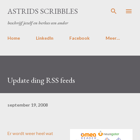
Doorgaan naar hoofdcontent
ASTRIDS SCRIBBLES
beschrijf jezelf en herlees een ander
Home
LinkedIn
Facebook
Meer…
Update ding RSS feeds
september 19, 2008
Er wordt weer heel wat