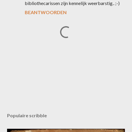
bibliothecarissen zijn kennelijk weerbarstig.. ;-)
BEANTWOORDEN
E
e
n
Populaire scribble
r
e