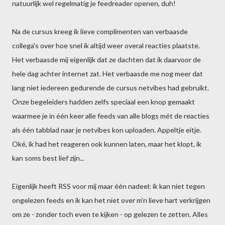
natuurlijk wel regelmatig je feedreader openen, duh!
Na de cursus kreeg ik lieve complimenten van verbaasde
collega's over hoe snel ik altijd weer overal reacties plaatste.
Het verbaasde mij eigenlijk dat ze dachten dat ik daarvoor de
hele dag achter internet zat. Het verbaasde me nog meer dat
lang niet iedereen gedurende de cursus netvibes had gebruikt.
Onze begeleiders hadden zelfs speciaal een knop gemaakt
waarmee je in één keer alle feeds van alle blogs mét de reacties
als één tabblad naar je netvibes kon uploaden. Appeltje eitje.
Oké, ik had het reageren ook kunnen laten, maar het klopt, ik
kan soms best lief zijn...
Eigenlijk heeft RSS voor mij maar één nadeel: ik kan niet tegen
ongelezen feeds en ik kan het niet over m'n lieve hart verkrijgen
om ze - zonder toch even te kijken - op gelezen te zetten. Alles