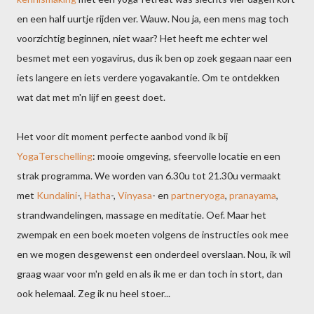
en een half uurtje rijden ver. Wauw. Nou ja, een mens mag toch
voorzichtig beginnen, niet waar? Het heeft me echter wel
besmet met een yogavirus, dus ik ben op zoek gegaan naar een
iets langere en iets verdere yogavakantie. Om te ontdekken
wat dat met m'n lijf en geest doet.
Het voor dit moment perfecte aanbod vond ik bij
YogaTerschelling
: mooie omgeving, sfeervolle locatie en een
strak programma. We worden van 6.30u tot 21.30u vermaakt
met
Kundalini
-,
Hatha
-,
Vinyasa
- en
partneryoga
,
pranayama
,
strandwandelingen, massage en meditatie. Oef. Maar het
zwempak en een boek moeten volgens de instructies ook mee
en we mogen desgewenst een onderdeel overslaan. Nou, ik wil
graag waar voor m'n geld en als ik me er dan toch in stort, dan
ook helemaal. Zeg ik nu heel stoer...