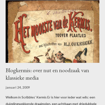
a
c
t
i
e
p
o
s
t
e
n
Blogkermis: over nut en noodzaak van
klassieke media
januari 24, 2009
Welkom in Scribbles' Kermis Er is hier voor ieder wat wils: een
duizelingwekkende draaimolen, een achtbaan met driedubbele