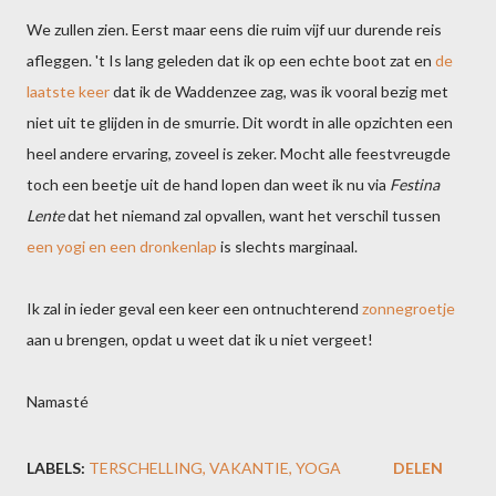
We zullen zien. Eerst maar eens die ruim vijf uur durende reis
afleggen. 't Is lang geleden dat ik op een echte boot zat en
de
laatste keer
dat ik de Waddenzee zag, was ik vooral bezig met
niet uit te glijden in de smurrie. Dit wordt in alle opzichten een
heel andere ervaring, zoveel is zeker. Mocht alle feestvreugde
toch een beetje uit de hand lopen dan weet ik nu via
Festina
Lente
dat het niemand zal opvallen, want het verschil tussen
een yogi en een dronkenlap
is slechts marginaal.
Ik zal in ieder geval een keer een ontnuchterend
zonnegroetje
aan u brengen, opdat u weet dat ik u niet vergeet!
Namasté
LABELS:
TERSCHELLING
VAKANTIE
YOGA
DELEN