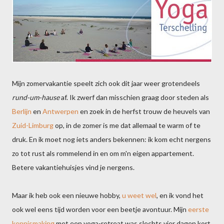
Mijn zomervakantie speelt zich ook dit jaar weer grotendeels
rund-um-hause
af. Ik zwerf dan misschien graag door steden als
Berlijn
en
Antwerpen
en zoek in de herfst trouw de heuvels van
Zuid-Limburg
op, in de zomer is me dat allemaal te warm of te
druk. En ik moet nog iets anders bekennen: ik kom echt nergens
zo tot rust als rommelend in en om m'n eigen appartement.
Betere vakantiehuisjes vind je nergens.
Maar ik heb ook een nieuwe hobby,
u weet wel
, en ik vond het
ook wel eens tijd worden voor een beetje avontuur. Mijn
eerste
kennismaking
met een yoga-retreat was slechts vier dagen kort