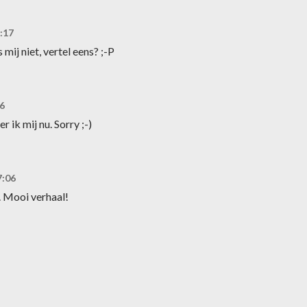
:17
 mij niet, vertel eens? ;-P
6
r ik mij nu. Sorry ;-)
7:06
r. Mooi verhaal!