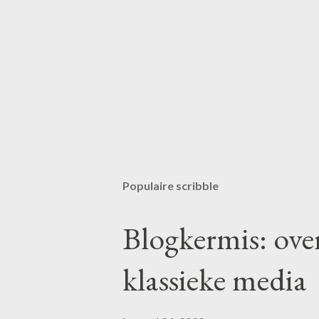
E
e
n
r
Populaire scribble
e
a
c
Blogkermis: ove
t
i
klassieke media
e
p
o
s