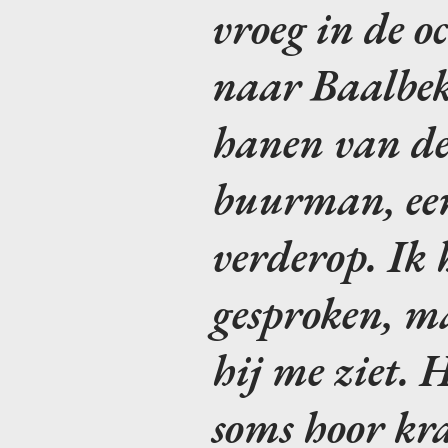
vroeg in de o
naar Baalbek
hanen van de
buurman, ee
verderop. Ik
gesproken, ma
hij me ziet. H
soms hoor kra