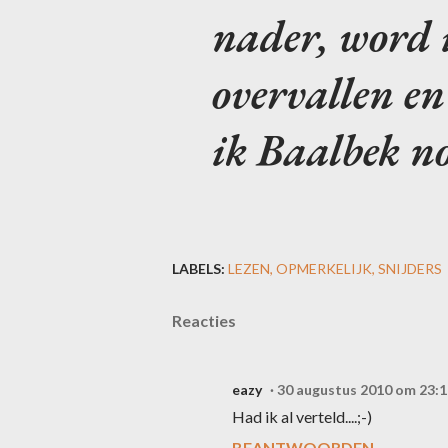
nader, word i
overvallen en
ik Baalbek no
LABELS:
LEZEN
OPMERKELIJK
SNIJDERS
Reacties
eazy
30 augustus 2010 om 23:1
Had ik al verteld....;-)
BEANTWOORDEN