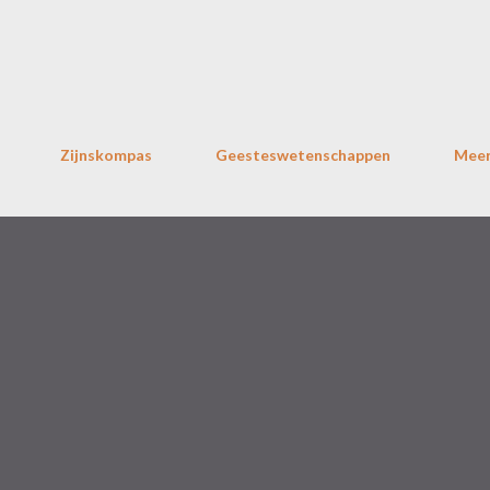
Doorgaan naar hoofdcontent
Zijnskompas
Geesteswetenschappen
Mee