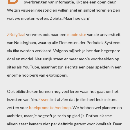
overbrengen van informatie, lijkt me een open deur.
We zijn visueel ingesteld en willen snel en simpel horen en zien
wat we moeten weten. Zoiets. Maar hoe dan?
ZBdigitaal
verwees ooit naar een
mooie site
van de universiteit
van Nottingham, waarop alle Elementen der Periodiek Systeem
via film worden verklaard. Volgens mij heb je het dan begrepen:
doel en middel. Natuurlijk staan er meer mooie voorbeelden op
sites als YouTube, maar het zijn slechts een paar spelden in een
enorme hooiberg van egotripperij.
Ook bibliotheken kunnen nog veel leren waar het gaat om het
inzetten van film.
Essen
liet al zien dat je film heel leuk in kunt
zetten voor
boekpromotie/verkoop
. We hebben wel plannen en
ambities, maar je begeeft je toch op glad ijs. Enthousiasme
alleen staat immers niet per definitie garant voor kwaliteit. Daar