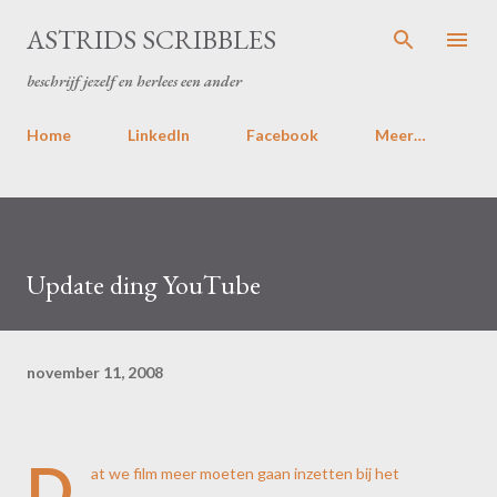
Doorgaan naar hoofdcontent
ASTRIDS SCRIBBLES
beschrijf jezelf en herlees een ander
Home
LinkedIn
Facebook
Meer…
Update ding YouTube
november 11, 2008
D
at we film meer moeten gaan inzetten bij het