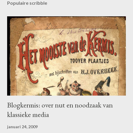
n
Populaire scribble
r
e
a
c
t
i
e
p
o
s
t
e
n
Blogkermis: over nut en noodzaak van
klassieke media
januari 24, 2009