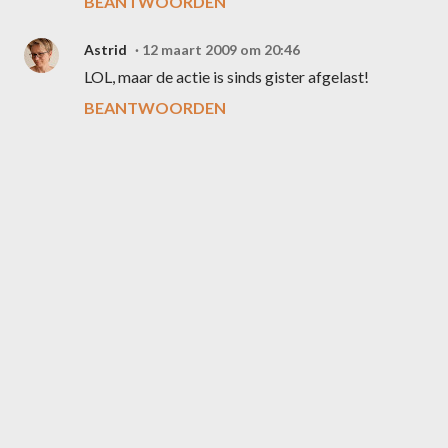
BEANTWOORDEN
Astrid
12 maart 2009 om 20:46
LOL, maar de actie is sinds gister afgelast!
BEANTWOORDEN
E
e