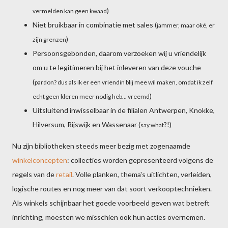
)
vermelden kan geen kwaad
Niet bruikbaar in combinatie met sales (
jammer, maar oké, er
)
zijn grenzen
Persoonsgebonden, daarom verzoeken wij u vriendelijk
om u te legitimeren bij het inleveren van deze vouche
(
pardon? dus als ik er een vriendin blij mee wil maken, omdat ik zelf
)
echt geen kleren meer nodig heb... vreemd
Uitsluitend inwisselbaar in de filialen Antwerpen, Knokke,
Hilversum, Rijswijk en Wassenaar (
?!)
say what
Nu zijn bibliotheken steeds meer bezig met zogenaamde
winkelconcepten
: collecties worden gepresenteerd volgens de
regels van de
retail
. Volle planken, thema's uitlichten, verleiden,
logische routes en nog meer van dat soort verkooptechnieken.
Als winkels schijnbaar het goede voorbeeld geven wat betreft
inrichting, moesten we misschien ook hun acties overnemen.