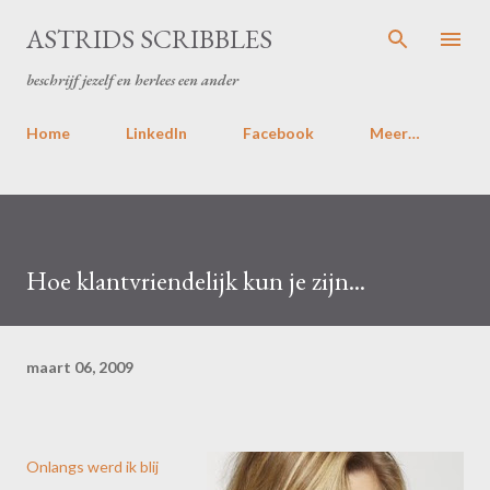
Doorgaan naar hoofdcontent
ASTRIDS SCRIBBLES
beschrijf jezelf en herlees een ander
Home
LinkedIn
Facebook
Meer…
Hoe klantvriendelijk kun je zijn...
maart 06, 2009
Onlangs werd ik blij