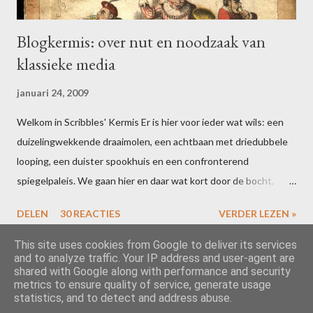
Blogkermis: over nut en noodzaak van
klassieke media
januari 24, 2009
Welkom in Scribbles' Kermis Er is hier voor ieder wat wils: een
duizelingwekkende draaimolen, een achtbaan met driedubbele
looping, een duister spookhuis en een confronterend
spiegelpaleis. We gaan hier en daar wat kort door de bocht,
maar dat houdt de geest scherp. Bent u uitgefeest? Schrijf dan
DELEN
30 REACTIES
VERDER LEZEN »
voor 16 februari een blogpost over uw ervaringen in één of meer
van de attracties. Vergeet niet te linken naar deze post, dan zal
This site uses cookies from Google to deliver its services
and to analyze traffic. Your IP address and user-agent are
ik uw ideeën toevoegen aan de slotcarousel. Alle riemen vast?
shared with Google along with performance and security
Dan gaan we los! Het is inmiddels wetenschappelijk bewezen …
metrics to ensure quality of service, generate usage
Mogelijk gemaakt door Blogger
statistics, and to detect and address abuse.
dat leerlingen het niet zo nauw nemen met het kritisch