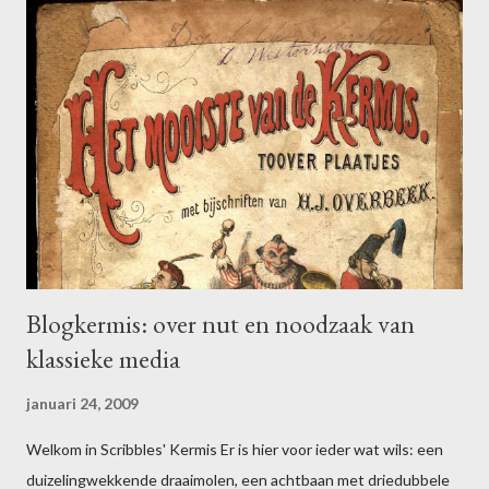
a
c
t
i
e
p
o
s
t
e
n
Blogkermis: over nut en noodzaak van
klassieke media
januari 24, 2009
Welkom in Scribbles' Kermis Er is hier voor ieder wat wils: een
duizelingwekkende draaimolen, een achtbaan met driedubbele