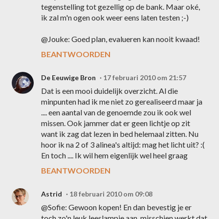
tegenstelling tot gezellig op de bank. Maar oké,
ik zal m'n ogen ook weer eens laten testen ;-)
@Jouke: Goed plan, evalueren kan nooit kwaad!
BEANTWOORDEN
De Eeuwige Bron
17 februari 2010 om 21:57
Dat is een mooi duidelijk overzicht. Al die
minpunten had ik me niet zo gerealiseerd maar ja
.... een aantal van de genoemde zou ik ook wel
missen. Ook jammer dat er geen lichtje op zit
want ik zag dat lezen in bed helemaal zitten. Nu
hoor ik na 2 of 3 alinea's altijd: mag het licht uit? :(
En toch .... Ik wil hem eigenlijk wel heel graag
BEANTWOORDEN
Astrid
18 februari 2010 om 09:08
@Sofie: Gewoon kopen! En dan bevestig je er
toch zo'n leuk leeslampje aan, misschien werkt dat