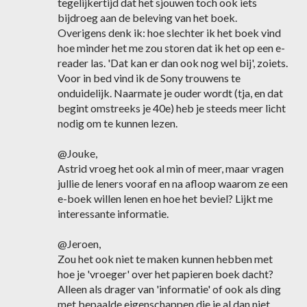
tegelijkertijd dat het sjouwen toch ook iets
bijdroeg aan de beleving van het boek.
Overigens denk ik: hoe slechter ik het boek vind
hoe minder het me zou storen dat ik het op een e-
reader las. 'Dat kan er dan ook nog wel bij', zoiets.
Voor in bed vind ik de Sony trouwens te
onduidelijk. Naarmate je ouder wordt (tja, en dat
begint omstreeks je 40e) heb je steeds meer licht
nodig om te kunnen lezen.
@Jouke,
Astrid vroeg het ook al min of meer, maar vragen
jullie de leners vooraf en na afloop waarom ze een
e-boek willen lenen en hoe het beviel? Lijkt me
interessante informatie.
@Jeroen,
Zou het ook niet te maken kunnen hebben met
hoe je 'vroeger' over het papieren boek dacht?
Alleen als drager van 'informatie' of ook als ding
met bepaalde eigenschappen die je al dan niet