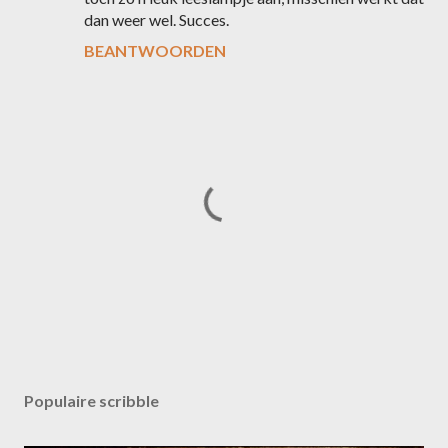
dan weer wel. Succes.
BEANTWOORDEN
E
e
n
Populaire scribble
r
e