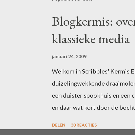
Blogkermis: ove
klassieke media
januari 24, 2009
Welkom in Scribbles' Kermis Er 
duizelingwekkende draaimolen
een duister spookhuis en een 
en daar wat kort door de bocht
uitgefeest? Schrijf dan voor 1
DELEN
30 REACTIES
in één of meer van de attractie