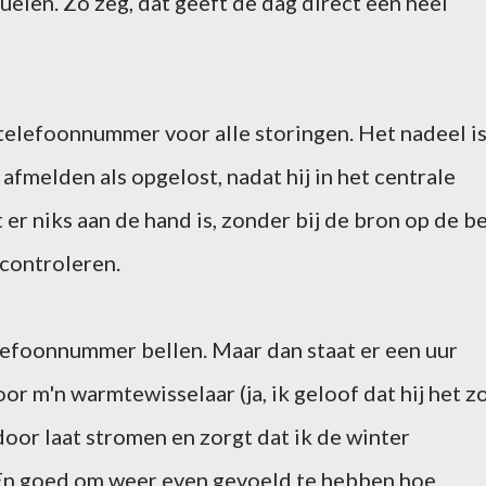
uelen. Zo zeg, dat geeft de dag direct een heel
telefoonnummer voor alle storingen. Het nadeel i
afmelden als opgelost, nadat hij in het centrale
 er niks aan de hand is, zonder bij de bron op de be
 controleren.
lefoonnummer bellen. Maar dan staat er een uur
oor m'n warmtewisselaar (ja, ik geloof dat hij het z
door laat stromen en zorgt dat ik de winter
 En goed om weer even gevoeld te hebben hoe