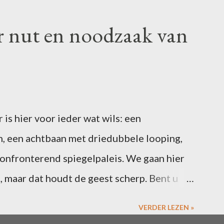
r nut en noodzaak van
is hier voor ieder wat wils: een
, een achtbaan met driedubbele looping,
confronterend spiegelpaleis. We gaan hier
, maar dat houdt de geest scherp. Bent u
6 februari een blogpost over uw ervaringen
VERDER LEZEN »
s. Vergeet niet te linken naar deze post, dan