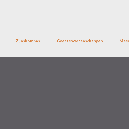
Doorgaan naar hoofdcontent
Zijnskompas
Geesteswetenschappen
Mee