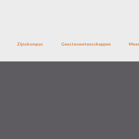
Doorgaan naar hoofdcontent
Zijnskompas
Geesteswetenschappen
Mee