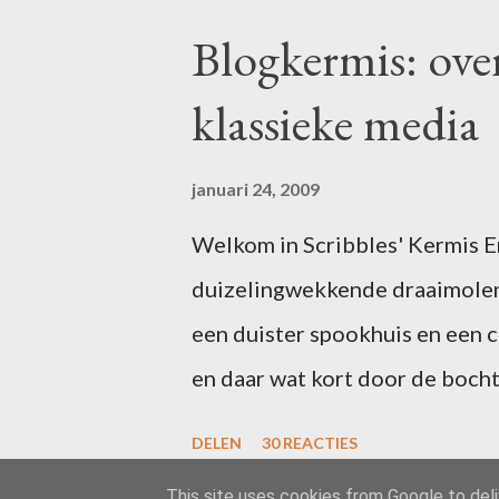
Blogkermis: ove
klassieke media
januari 24, 2009
Welkom in Scribbles' Kermis Er 
duizelingwekkende draaimolen
een duister spookhuis en een 
en daar wat kort door de bocht
uitgefeest? Schrijf dan voor 1
DELEN
30 REACTIES
in één of meer van de attractie
This site uses cookies from Google to deliv