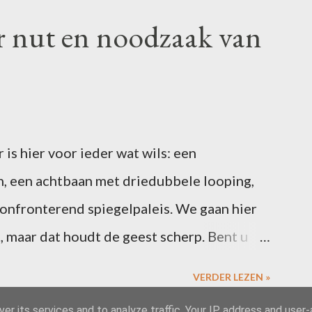
r nut en noodzaak van
is hier voor ieder wat wils: een
, een achtbaan met driedubbele looping,
confronterend spiegelpaleis. We gaan hier
, maar dat houdt de geest scherp. Bent u
6 februari een blogpost over uw ervaringen
VERDER LEZEN »
s. Vergeet niet te linken naar deze post, dan
er its services and to analyze traffic. Your IP address and user