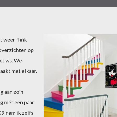
dt weer flink
overzichten op
nieuws. We
akt met elkaar.
g aan zo'n
g mét een paar
09 nam ik zelfs