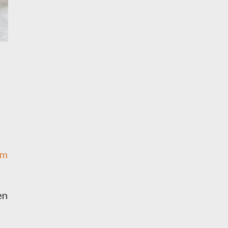
rm
en