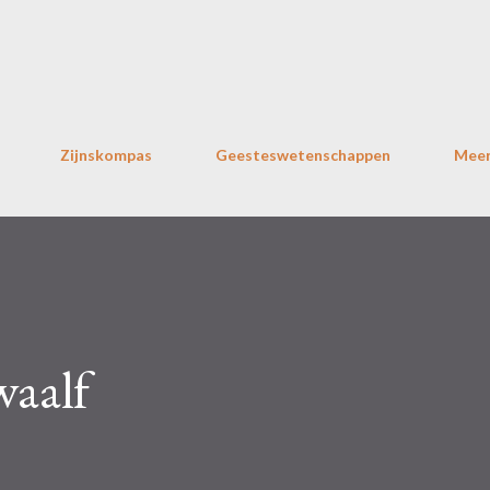
Doorgaan naar hoofdcontent
Zijnskompas
Geesteswetenschappen
Mee
aalf