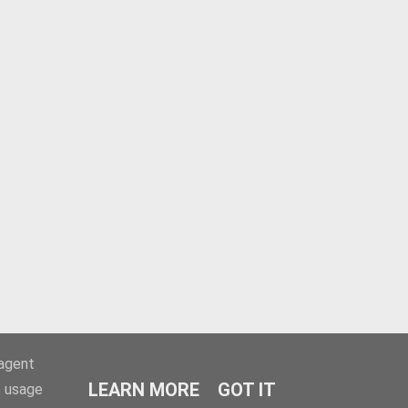
-agent
LEARN MORE
GOT IT
e usage