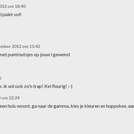
012 om 18:40
l palet vol!
ember 2012 om 11:42
 met puntmutsjes op jouw i gewenst
6
ik wil ook zo'n trap! Kei fleurig! :-)
3 om 22:24
 een huis woont, ga naar de gamma, kies je kleuren en huppekee, aa