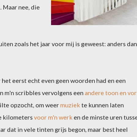
. Maar nee, die
uiten zoals het jaar voor mij is geweest: anders dan
r het eerst echt even geen woorden had en een
in m'n scribbles vervolgens een
andere toon en vo
stilte opzocht, om weer
muziek
te kunnen laten
te kilometers
voor m'n werk
en de minste uren tuss
ar dat in vele tinten grijs begon, maar best heel