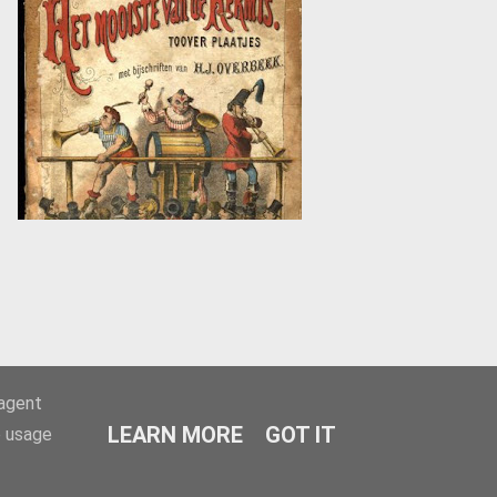
-agent
LEARN MORE
GOT IT
e usage