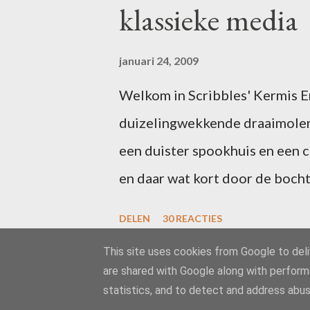
klassieke media
januari 24, 2009
Welkom in Scribbles' Kermis Er 
duizelingwekkende draaimolen
een duister spookhuis en een 
en daar wat kort door de bocht
uitgefeest? Schrijf dan voor 1
DELEN
30 REACTIES
in één of meer van de attractie
This site uses cookies from Google to deliv
zal ik uw ideeën toevoegen aan
are shared with Google along with perform
gaan we los! Het is inmiddels
statistics, and to detect and address abus