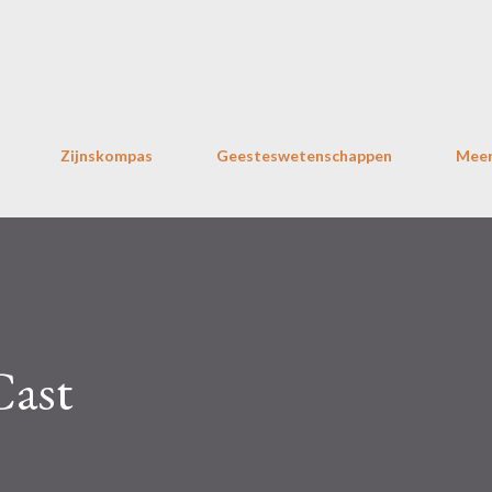
Doorgaan naar hoofdcontent
Zijnskompas
Geesteswetenschappen
Mee
Cast