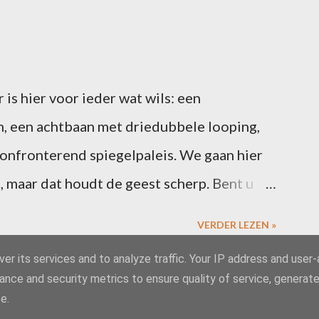
is hier voor ieder wat wils: een
, een achtbaan met driedubbele looping,
confronterend spiegelpaleis. We gaan hier
, maar dat houdt de geest scherp. Bent u
6 februari een blogpost over uw ervaringen
VERDER LEZEN »
s. Vergeet niet te linken naar deze post, dan
er its services and to analyze traffic. Your IP address and user
 de slotcarousel. Alle riemen vast? Dan
ance and security metrics to ensure quality of service, generat
Mogelijk gemaakt door Blogger
 wetenschappelijk bewezen … dat leerlingen
e.